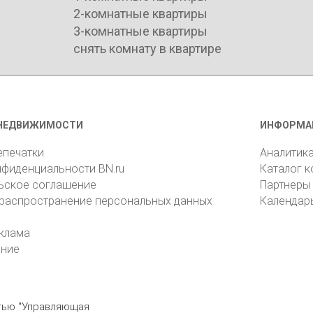
2-комнатные квартиры
3-комнатные квартиры
снять комнату в квартире
НЕДВИЖИМОСТИ
ИНФОРМА
епечатки
Аналитик
нфиденциальности BN.ru
Каталог 
ьское соглашение
Партнеры
 распространение персональных данных
Календар
клама
ение
стью "Управляющая