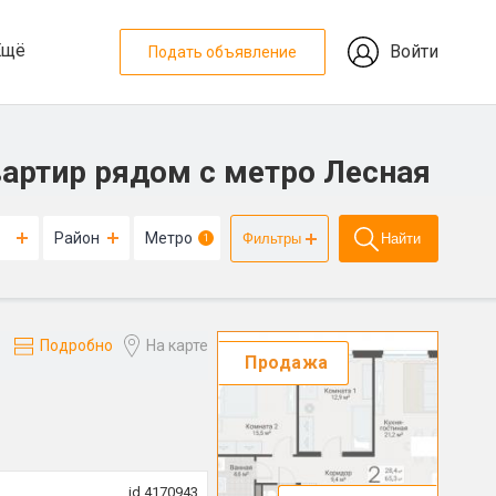
Ещё
Войти
Подать объявление
артир рядом с метро Лесная
Район
Метро
Фильтры
Найти
1
Подробно
На карте
Продажа
id 4170943