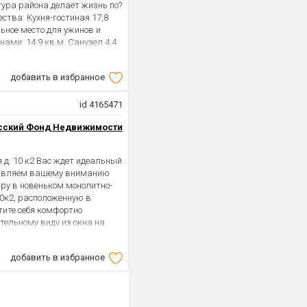
ура района делает жизнь по?
тва: Кухня-гостиная 17,8
льное место для ужинов и
ми: 14,9 кв.м. Санузел 4,4
зации пространства. Удобная
ьно, всё под рукой. Черновая
добавить в избранное
водка коммуникаций
венные радиаторы отопления
онцепция «двор без машин»
id 4165471
а Школы и детские сады
сский Фонд Недвижимости
банк 2 станции метро в
 минут) Рядом:
стров Доступна семейная
 д. 10 к2 Вас ждет идеальный
комфортном жилье на
тавляем вашему вниманию
ру в новеньком монолитно-
10к2, расположенную в
тите себя комфортно
ительному виду из окна на
тех, кто мечтает реализовать
е идеальным отражением
добавить в избранное
х ремонтов квартиру и
транства. Просторная
видуальное пространство, а
ь ещё удобнее. Ваше авто