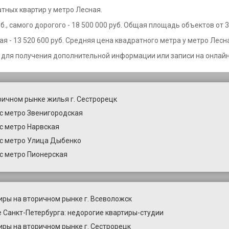
будет надежно охраняться на собственной по
тных квартир у метро Лесная.
А быстрое перемещение на любом этаже обес
современных пассажирского и грузового лифт
., самого дорогого - 18 500 000 руб. Общая площадь объектов от 3
для полноценной жизни: школа, детский сад,
шаговой доступности. Плюс всего за 16 мину
 - 13 520 600 руб. Средняя цена квадратного метра у метро Лесная
попадете на ближайшую станцию метро «Лес
 для получения дополнительной информации или записи на онлайн
жилье юридически готово к покупке, все бума
оформления сделки. Хватит мечтать о своем
время приобрести жилое помещение своей ме
квартиры, созвонитесь с нами и узнайте боль
этот решительный шаг навстречу новому этап
ричном рынке жилья г. Сестрорецк
нашей квартирой!
с метро Звенигородская
с метро Нарвская
с метро Улица Дыбенко
с метро Пионерская
иры на вторичном рынке г. Всеволожск
 Санкт-Петербурга: недорогие квартиры-студии
иры на вторичном рынке г. Сестрорецк