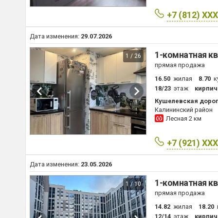
+7 (812) XX
Дата изменения:
29.07.2026
1-комнатная кв
1 / 26
прямая продажа
16.50
жилая
8.70
к
18/23
этаж
кирпич
Кушелевская дорог
Калининский район
Лесная
2 км
+7 (921) XX
Дата изменения:
23.05.2026
1-комнатная кв
1 / 10
прямая продажа
14.82
жилая
18.20
12/14
этаж
кирпич