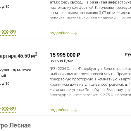
атмосферу свободы, а развитая инфраструкт
 д 10
настоящему комфортной. Ключевые преимущес
кв.м. с выходом на лоджию 3,07 кв.м. — идеа
релакса Светлая комната с панорамными окна
кв.м.— достаточно места для удобной органи
прихожая 3,8 кв.м. — компактно и функционал
X-XX-89
подробнее
отделка с готовой инженерией, скрытая раз
Современные системы очистки воды, качест
Закрытая территория с видеонаблюдением К
Благоустроенная территория с зонами отдых
2
15 995 000 ₽
Ру
артира 45.50 м
Торговые центры и магазины Поликлиника и 
пешей доступности Быстрый выезд на ЗСД (15
351 539 ₽/м2
Строгановский парк, ЦПКиО и Крестовский о
№342204 Санкт-Петербург ул. Белоостровская
кухня
9/14
этаж
ипотека — осуществите мечту о собственном 
выбор жилья для жизни своей мечты Предс
ный
выгодных условиях!
прекрасную просторную 1-комнатную кварти
 д 10
кирпичном доме на улице Белоостровской, д. 
живописном уголке Петербурга. Вы сразу ощу
благодаря высоте потолков в 2,75 м и восхит
зеленый тихий двор. Идеальное решение для 
собственные идеи интерьера и сделать жиль
X-XX-89
подробнее
своего стиля. Покупайте свободную от прежни
воплотите мечту о собственном дизайне прос
квартира позволит каждому иметь свое инди
тро Лесная
дополнительные удобства сделают вашу жизн