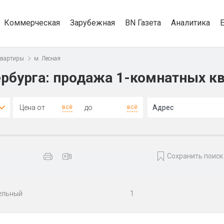
Коммерческая
Зарубежная
BN Газета
Аналитика
квартиры
м. Лесная
рбурга: продажа 1-комнатных кв
всё
всё
Адрес
Сохранить поиск
ельный
1