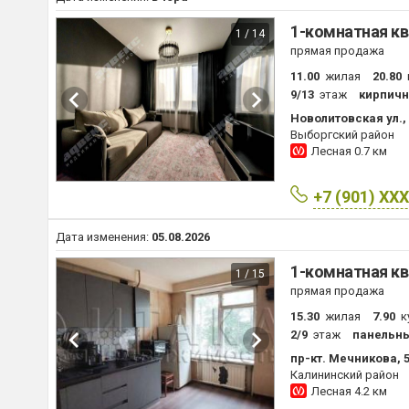
1-комнатная кв
1 / 14
прямая продажа
11.00
жилая
20.80
9/13
этаж
кирпич
Новолитовская ул.,
Выборгский район
Лесная
0.7 км
+7 (901) XX
Дата изменения:
05.08.2026
1-комнатная кв
1 / 15
прямая продажа
15.30
жилая
7.90
к
2/9
этаж
панельн
пр-кт. Мечникова, 
Калининский район
Лесная
4.2 км