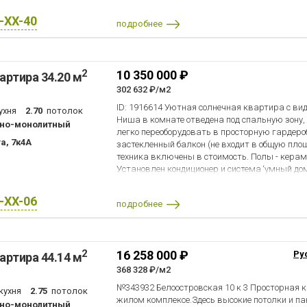
престижная Брюсовская гимназия 192. Запись
просьба оставлять свой номер или звонить по
X-XX-40
подробнее
объявлении.
2
10 350 000 ₽
артира 34.20 м
302 632 ₽/м2
ID: 1916614 Уютная солнечная квартира с видо
ухня
2.70
потолок
Ниша в комнате отведена под спальную зону,
но-монолитный
легко переоборудовать в просторную гардеро
а, 7к4А
застекленный балкон (не входит в общую площ
техника включены в стоимость. Полы - керам
Установлен кондиционер и система ‘умный дом
X-XX-06
подробнее
2
16 258 000 ₽
Ру
артира 44.14 м
368 328 ₽/м2
№343932 Белоостровская 10 к 3 Просторная 
кухня
2.75
потолок
жилом комплексе.Здесь высокие потолки и п
но-монолитный