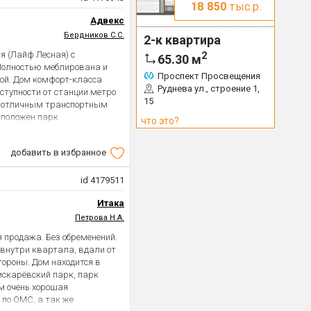
18 850
тыс.р.
Адвекс
Бердников С.С.
2-к квартира
ая (Лайф Лесная) с
2
65.30
м
Полностью меблирована и
Проспект Просвещения
кой. Дом комфорт-класса
Руднева ул., строение 1,
ступности от станции метро
15
и отличным транспортным
сположен парк
что это?
ы. Прямая продажа.
добавить в избранное
id 4179511
Итака
Петрова Н.А.
 продажа. Без обременений.
 внутри квартала, вдали от
тороны. Дом находится в
искарёвский парк, парк
м очень хорошая
по ОМС, а так же