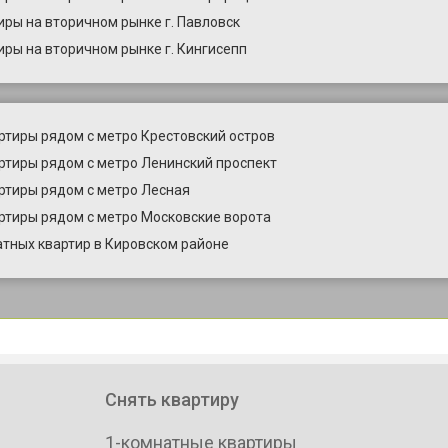
иры на вторичном рынке г. Павловск
иры на вторичном рынке г. Кингисепп
ртиры рядом с метро Крестовский остров
ртиры рядом с метро Ленинский проспект
ртиры рядом с метро Лесная
ртиры рядом с метро Московские ворота
тных квартир в Кировском районе
Снять квартиру
1-комнатные квартиры