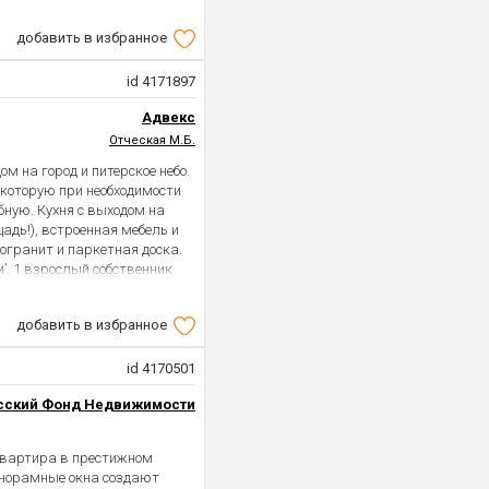
 на просмотр по телефону,
 тел., указанному в
добавить в избранное
id 4171897
Адвекс
Отческая М.Б.
м на город и питерское небо.
 которую при необходимости
бную. Кухня с выходом на
адь!), встроенная мебель и
огранит и паркетная доска.
’. 1 взрослый собственник
добавить в избранное
id 4170501
сский Фонд Недвижимости
квартира в престижном
анорамные окна создают