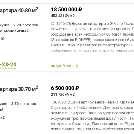
2
18 500 000 ₽
артира 40.80 м
453 431 ₽/м2
ID: 1916476 Видовая квартира в ЖК Life Лесн
кухня
2.70
потолок
качественным ремонтом по дизайн-проекту. 
но-монолитный
оборудована всей необходимой бытовой техни
 10
(Застройщик PIONEER) расположен в пешей до
Лесная. Район с развитой инфраструктурой 
сообщением. Для прогулок и отдыха рядом ра
Лесотехнической Академии. Документы готов
X-XX-24
подробнее
2
6 500 000 ₽
артира 30.70 м
211 726 ₽/м2
136789872 За квартиру внесён аванс. Прямая
ухня
2.50
потолок
Один взрослый собственник. Дом расположен
ый
шума и пыли дорог. Окна во двор восточной с
5к2
окружении трёх парков пешей доступности : П
Академика Сахарова, Пионерский парк. Рядо
поликлиника РЖД, там можно обслуживаться 