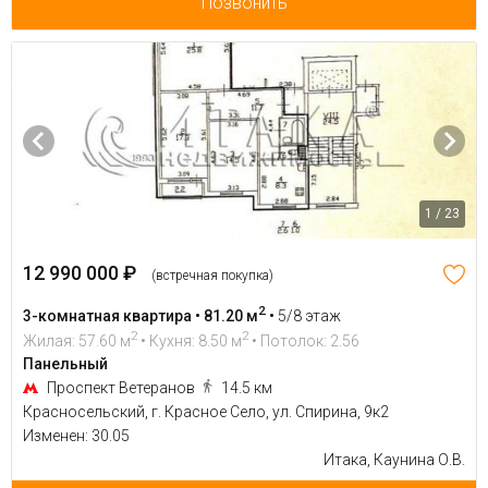
Позвонить
1 / 23
12 990 000 ₽
(встречная покупка)
2
3-комнатная квартира • 81.20 м
•
5/8 этаж
2
2
Жилая: 57.60 м
• Кухня: 8.50 м
• Потолок: 2.56
Панельный
Проспект Ветеранов
14.5 км
Красносельский, г. Красное Село, ул. Спирина, 9к2
Изменен: 30.05
Итака, Каунина О.В.