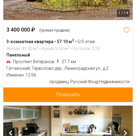
1 / 14
3 400 000 ₽
(прямая продажа)
2
3-комнатная квартира • 57.10 м
•
5/5 этаж
2
2
Жилая: 43.30 м
• Кухня: 5.50 м
• Потолок: 2.50
Панельный
Проспект Ветеранов
27.7 км
Гатчинский, Терволово дер., Ленинградская ул., д 2
Изменен: 12.06
продавец: Русский Фонд Недвижимости
Позвонить