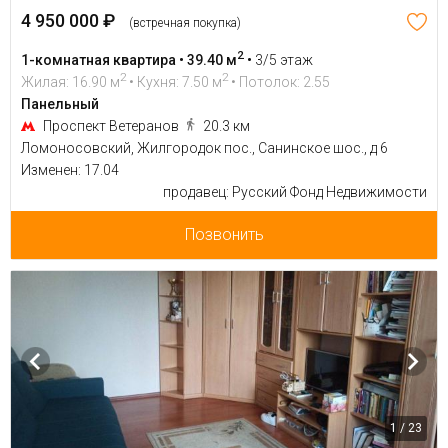
4 950 000 ₽
(встречная покупка)
2
1-комнатная квартира • 39.40 м
•
3/5 этаж
2
2
Жилая: 16.90 м
• Кухня: 7.50 м
• Потолок: 2.55
Панельный
Проспект Ветеранов
20.3 км
Ломоносовский, Жилгородок пос., Санинское шос., д 6
Изменен: 17.04
продавец: Русский Фонд Недвижимости
Позвонить
1 / 23