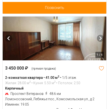
Позвонить
1 / 6
3 450 000 ₽
(прямая продажа)
2
2-комнатная квартира • 41.00 м
•
1/5 этаж
2
2
Жилая: 28.00 м
• Кухня: 5.50 м
• Потолок: 2.50
Кирпичный
Проспект Ветеранов
48.6 км
Ломоносовский, Лебяжье пос., Комсомольская ул., д 2
Изменен: 19.05