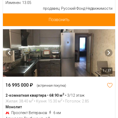
Изменен: 13.05
продавец: Русский Фонд Недвижимости
Позвонить
1 / 37
16 995 000 ₽
(встречная покупка)
2
2-комнатная квартира • 68.90 м
•
3/12 этаж
2
2
Жилая: 38.40 м
• Кухня: 15.30 м
• Потолок: 2.85
Монолит
Проспект Ветеранов
6 км