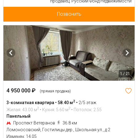
продавец: Русский Фонд Недвижимости
Позвонить
1 / 21
4 950 000 ₽
(прямая продажа)
2
3-комнатная квартира • 58.40 м
•
2/5 этаж
2
2
Жилая: 43.00 м
• Кухня: 5.60 м
• Потолок: 2.55
Панельный
Проспект Ветеранов
36.8 км
Ломоносовский, Гостилицы дер., Школьная ул., д 2
Изменен: 14.05