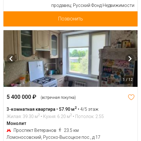
продавец: Русский Фонд Недвижимости
Позвонить
1 / 12
5 400 000 ₽
(встречная покупка)
2
3-комнатная квартира • 57.90 м
•
4/5 этаж
2
2
Жилая: 39.30 м
• Кухня: 6.20 м
• Потолок: 2.55
Монолит
Проспект Ветеранов
23.5 км
Ломоносовский, Русско-Высоцкое пос., д 17