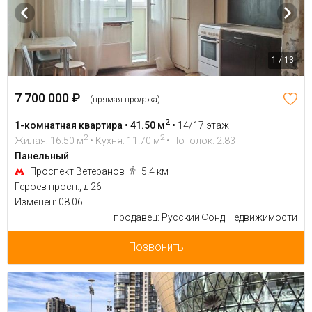
1 / 13
7 700 000 ₽
(прямая продажа)
2
1-комнатная квартира • 41.50 м
•
14/17 этаж
2
2
Жилая: 16.50 м
• Кухня: 11.70 м
• Потолок: 2.83
Панельный
Проспект Ветеранов
5.4 км
Героев просп., д 26
Изменен: 08.06
продавец: Русский Фонд Недвижимости
Позвонить