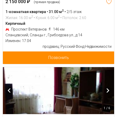
2 150 000 ₽
(прямая продажа)
2
1-комнатная квартира • 31.00 м
•
2/5 этаж
2
2
Жилая: 16.00 м
• Кухня: 6.00 м
• Потолок: 2.60
Кирпичный
Проспект Ветеранов
146 км
Сланцевский, Сланцы г., Грибоедова ул., д 14
Изменен: 17.04
продавец: Русский Фонд Недвижимости
Позвонить
1 / 6