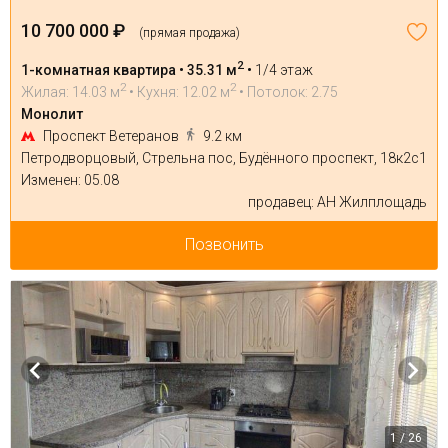
10 700 000 ₽
(прямая продажа)
2
1-комнатная квартира • 35.31 м
•
1/4 этаж
2
2
Жилая: 14.03 м
• Кухня: 12.02 м
• Потолок: 2.75
Монолит
Проспект Ветеранов
9.2 км
Петродворцовый, Стрельна пос, Будённого проспект, 18к2с1
Изменен: 05.08
продавец: АН Жилплощадь
Позвонить
1 / 26