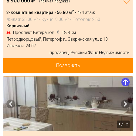
8 900 000 ₽
(прямая продажа)
2
3-комнатная квартира • 56.80 м
•
4/4 этаж
2
2
Жилая: 35.00 м
• Кухня: 9.00 м
• Потолок: 2.50
Кирпичный
Проспект Ветеранов
18.8 км
Петродворцовый, Петергоф г., Зверинская ул., д 13
Изменен: 24.07
продавец: Русский Фонд Недвижимости
Позвонить
1 / 12