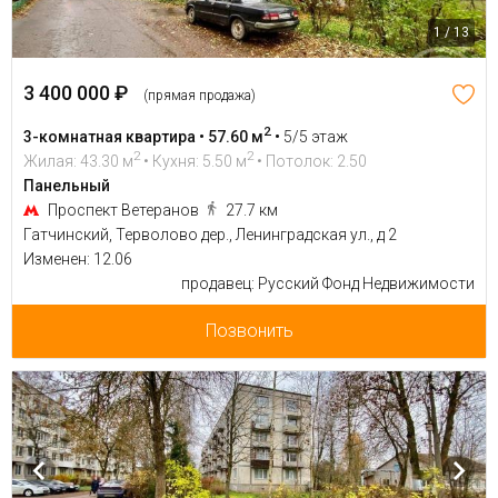
1 / 13
3 400 000 ₽
(прямая продажа)
2
3-комнатная квартира • 57.60 м
•
5/5 этаж
2
2
Жилая: 43.30 м
• Кухня: 5.50 м
• Потолок: 2.50
Панельный
Проспект Ветеранов
27.7 км
Гатчинский, Терволово дер., Ленинградская ул., д 2
Изменен: 12.06
продавец: Русский Фонд Недвижимости
Позвонить