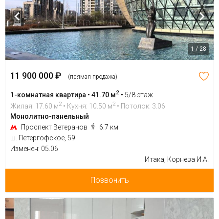
1 / 28
11 900 000 ₽
(прямая продажа)
2
1-комнатная квартира • 41.70 м
•
5/8 этаж
2
2
Жилая: 17.60 м
• Кухня: 10.50 м
• Потолок: 3.06
Монолитно-панельный
Проспект Ветеранов
6.7 км
ш. Петергофское, 59
Изменен: 05.06
Итака, Корнева И.А.
Позвонить