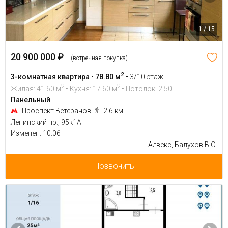
1 / 15
20 900 000 ₽
(встречная покупка)
2
3-комнатная квартира • 78.80 м
•
3/10 этаж
2
2
Жилая: 41.60 м
• Кухня: 17.60 м
• Потолок: 2.50
Панельный
Проспект Ветеранов
2.6 км
Ленинский пр., 95к1А
Изменен: 10.06
Адвекс, Балухов В.О.
Позвонить