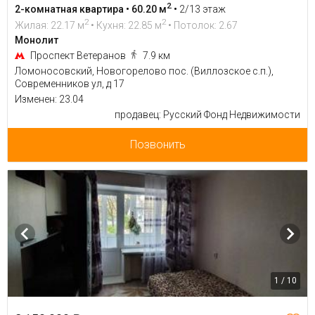
2
2-комнатная квартира • 60.20 м
•
2/13 этаж
2
2
Жилая: 22.17 м
• Кухня: 22.85 м
• Потолок: 2.67
Монолит
Проспект Ветеранов
7.9 км
Ломоносовский, Новогорелово пос. (Виллозское с.п.),
Современников ул, д 17
Изменен: 23.04
продавец: Русский Фонд Недвижимости
Позвонить
1 / 10