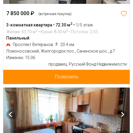
7 850 000 ₽
(встречная покупка)
2
3-комнатная квартира • 72.30 м
•
1/5 этаж
2
2
Жилая: 43.70 м
• Кухня: 8.30 м
• Потолок: 2.55
Панельный
Проспект Ветеранов
20.4 км
Ломоносовский, Жилгородок пос., Санинское шос., д 7
Изменен: 15.06
продавец: Русский Фонд Недвижимости
Позвонить