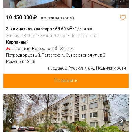
1 / 8
10 450 000 ₽
(встречная покупка)
2
3-комнатная квартира • 68.60 м
•
2/5 этаж
2
2
Жилая: 43.00 м
• Кухня: 9.20 м
• Потолок: 2.50
Кирпичный
Проспект Ветеранов
22.5 км
Петродворцовый, Петергоф г., Суворовская ул., д 3
Изменен: 13.06
продавец: Русский Фонд Недвижимости
Позвонить