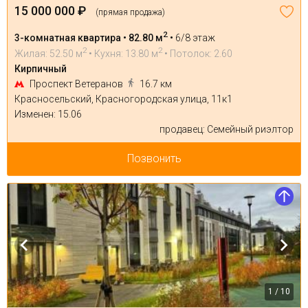
15 000 000 ₽
(прямая продажа)
2
3-комнатная квартира • 82.80 м
•
6/8 этаж
2
2
Жилая: 52.50 м
• Кухня: 13.80 м
• Потолок: 2.60
Кирпичный
Проспект Ветеранов
16.7 км
Красносельский, Красногородская улица, 11к1
Изменен: 15.06
продавец: Семейный риэлтор
Позвонить
1 / 10