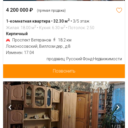
4 200 000 ₽
(прямая продажа)
2
1-комнатная квартира • 32.30 м
•
3/5 этаж
2
2
Жилая: 18.00 м
• Кухня: 6.30 м
• Потолок: 2.50
Кирпичный
Проспект Ветеранов
18.2 км
Ломоносовский, Виллози дер., д 8
Изменен: 17.04
продавец: Русский Фонд Недвижимости
Позвонить
1 / 23