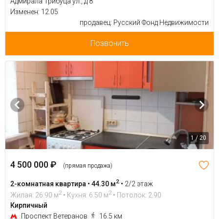
Адмирала Трибуца ул., д 8
Изменен: 12.05
продавец: Русский Фонд Недвижимости
Позвонить
1 / 20
4 500 000 ₽
(прямая продажа)
2
2-комнатная квартира • 44.30 м
•
2/2 этаж
2
2
Жилая: 26.90 м
• Кухня: 6.50 м
• Потолок: 2.90
Кирпичный
Проспект Ветеранов
16.5 км