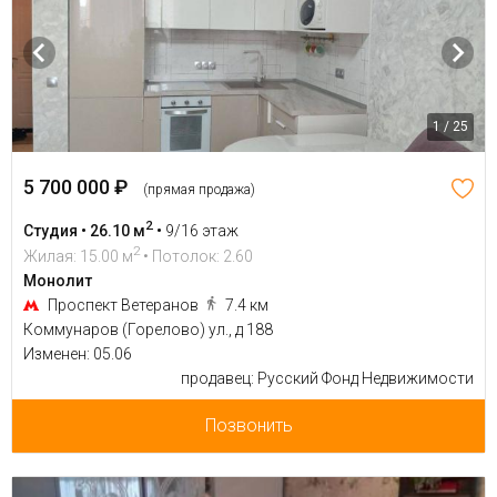
1 / 25
5 700 000 ₽
(прямая продажа)
2
Студия • 26.10 м
•
9/16 этаж
2
Жилая: 15.00 м
• Потолок: 2.60
Монолит
Проспект Ветеранов
7.4 км
Коммунаров (Горелово) ул., д 188
Изменен: 05.06
продавец: Русский Фонд Недвижимости
Позвонить