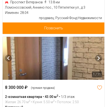
Проспект Ветеранов
13.8 км
Ломоносовский, Аннино пос., 10 Пятилетки ул., д 3
Изменен: 28.04
продавец: Русский Фонд Недвижимости
Позвонить
1 / 11
8 300 000 ₽
(прямая продажа)
2
2-комнатная квартира • 43.00 м
•
1/3 этаж
2
2
Жилая: 26.70 м
• Кухня: 5.50 м
• Потолок: 2.50