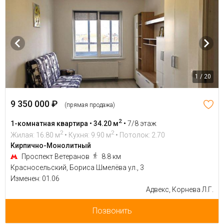
1 / 20
9 350 000 ₽
(прямая продажа)
2
1-комнатная квартира • 34.20 м
•
7/8 этаж
2
2
Жилая: 16.80 м
• Кухня: 9.90 м
• Потолок: 2.70
Кирпично-Монолитный
Проспект Ветеранов
8.8 км
Красносельский, Бориса Шмелёва ул., 3
Изменен: 01.06
Адвекс, Корнева Л.Г.
Позвонить