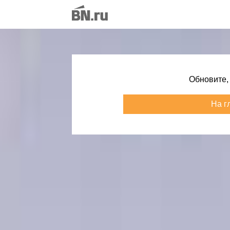
Обновите,
На г