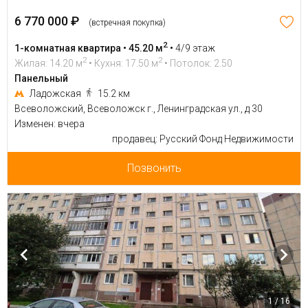
6 770 000 ₽
(встречная покупка)
2
1-комнатная квартира • 45.20 м
•
4/9 этаж
2
2
Жилая: 14.20 м
• Кухня: 17.50 м
• Потолок: 2.50
Панельный
Ладожская
15.2 км
Всеволожский, Всеволожск г., Ленинградская ул., д 30
Изменен: вчера
продавец: Русский Фонд Недвижимости
Позвонить
1 / 16