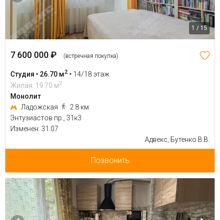
1 / 15
7 600 000 ₽
(встречная покупка)
2
Студия • 26.70 м
•
14/18 этаж
2
Жилая: 19.70 м
Монолит
Ладожская
2.8 км
Энтузиастов пр., 31к3
Изменен: 31.07
Адвекс, Бутенко В.В.
Позвонить