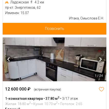
Ладожская
4.2 км
пр-кт. Энергетиков, 62
Изменен: 15.07
Итака, Смыслова Е.Н.
Позвонить
1 / 24
12 600 000 ₽
(встречная покупка)
2
1-комнатная квартира • 37.80 м
•
3/17 этаж
2
2
Жилая: 18.80 м
• Кухня: 10.70 м
• Потолок: 2.65