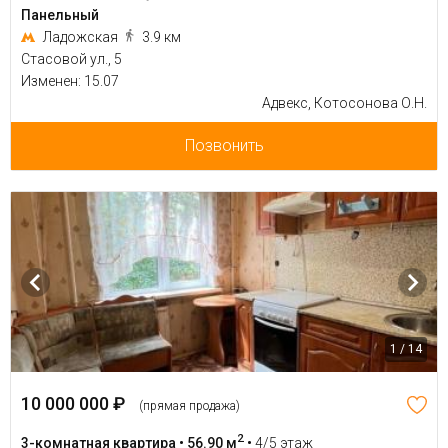
Панельный
Ладожская
3.9 км
Стасовой ул., 5
Изменен: 15.07
Адвекс, Котосонова О.Н.
Позвонить
1 / 14
10 000 000 ₽
(прямая продажа)
2
3-комнатная квартира • 56.90 м
•
4/5 этаж