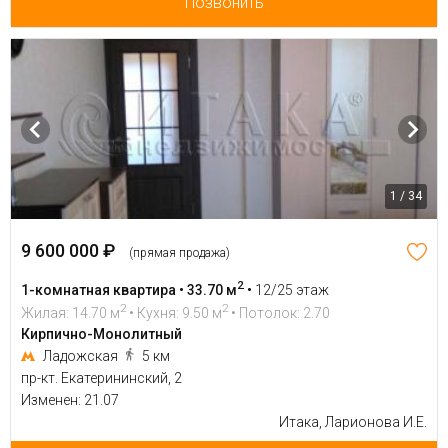
Позвонить
1 / 34
9 600 000 ₽
(прямая продажа)
2
1-комнатная квартира • 33.70 м
•
12/25 этаж
2
2
Жилая: 14.70 м
• Кухня: 9.50 м
• Потолок: 2.70
Кирпично-Монолитный
Ладожская
5 км
пр-кт. Екатерининский, 2
Изменен: 21.07
Итака, Ларионова И.Е.