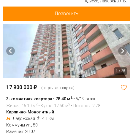
Адвекс, Лазарева Л.В.
Позвонить
1 / 25
17 900 000 ₽
(встречная покупка)
2
3-комнатная квартира • 78.40 м
•
5/19 этаж
2
2
Жилая: 46.10 м
• Кухня: 12.50 м
• Потолок: 2.78
Кирпично-Монолитный
Ладожская
4.1 км
Коммуны ул., 50
Изменен: 20.07