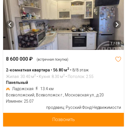
1 / 19
8 600 000 ₽
(встречная покупка)
2
2-комнатная квартира • 56.80 м
•
8/8 этаж
2
2
Жилая: 30.40 м
• Кухня: 8.30 м
• Потолок: 2.55
Панельный
Ладожская
13.4 км
Всеволожский, Всеволожск г., Московская ул., д 20
Изменен: 25.07
продавец: Русский Фонд Недвижимости
Позвонить