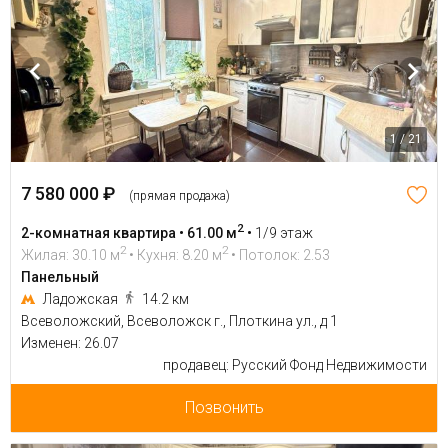
1 / 21
7 580 000 ₽
(прямая продажа)
2
2-комнатная квартира • 61.00 м
•
1/9 этаж
2
2
Жилая: 30.10 м
• Кухня: 8.20 м
• Потолок: 2.53
Панельный
Ладожская
14.2 км
Всеволожский, Всеволожск г., Плоткина ул., д 1
Изменен: 26.07
продавец: Русский Фонд Недвижимости
Позвонить