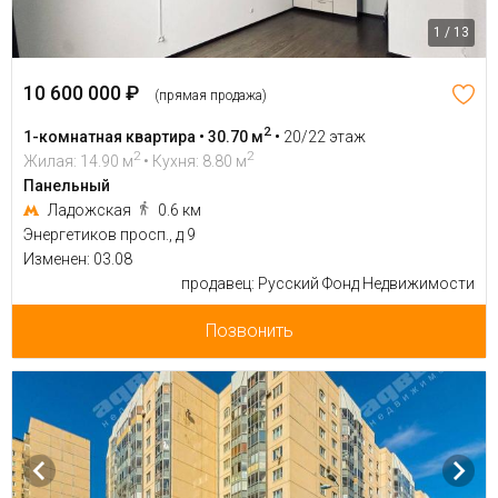
1 / 13
10 600 000 ₽
(прямая продажа)
2
1-комнатная квартира • 30.70 м
•
20/22 этаж
2
2
Жилая: 14.90 м
• Кухня: 8.80 м
Панельный
Ладожская
0.6 км
Энергетиков просп., д 9
Изменен: 03.08
продавец: Русский Фонд Недвижимости
Позвонить