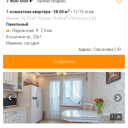
7 800 000 ₽
(прямая продажа)
2
1-комнатная квартира • 38.60 м
•
11/16 этаж
2
2
Жилая: 18.70 м
• Кухня: 10.60 м
• Потолок: 2.65
Панельный
Ладожская
2.9 км
Косыгина пр., 23к1
Изменен: сегодня
Адвекс, Сергачева С.Ю.
Позвонить
1 / 36