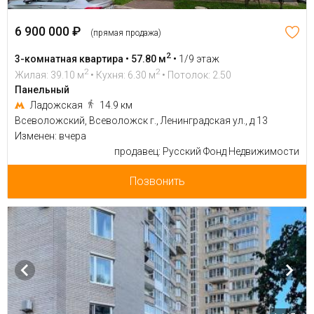
6 900 000 ₽
(прямая продажа)
2
3-комнатная квартира • 57.80 м
•
1/9 этаж
2
2
Жилая: 39.10 м
• Кухня: 6.30 м
• Потолок: 2.50
Панельный
Ладожская
14.9 км
Всеволожский, Всеволожск г., Ленинградская ул., д 13
Изменен: вчера
продавец: Русский Фонд Недвижимости
Позвонить