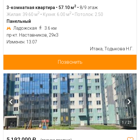
2
3-комнатная квартира • 57.10 м
•
8/9 этаж
2
2
Жилая: 39.60 м
• Кухня: 6.00 м
• Потолок: 2.50
Панельный
Ладожская
3.6 км
пр-кт. Наставников, 29к3
Изменен: 13.07
Итака, Тодыкова Н.Г.
Позвонить
1 / 21
5 192 000 ₽