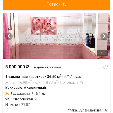
Позвонить
1 / 18
8 000 000 ₽
(встречная покупка)
2
1-комнатная квартира • 36.50 м
•
6/17 этаж
2
2
Жилая: 16.90 м
• Кухня: 8.30 м
• Потолок: 2.72
Кирпично-Монолитный
Ладожская
6.6 км
ул. Ковалёвская, 26
Изменен: 21.07
Итака, Сулейманова Г.А.