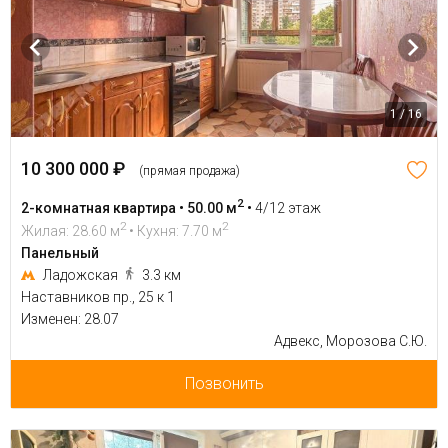
1 / 16
10 300 000 ₽
(прямая продажа)
2
2-комнатная квартира • 50.00 м
•
4/12 этаж
2
2
Жилая: 28.60 м
• Кухня: 7.70 м
Панельный
Ладожская
3.3 км
Наставников пр., 25 к 1
Изменен: 28.07
Адвекс, Морозова С.Ю.
Позвонить