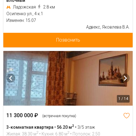
Блочный
Ладожская
2.8 км
Осипенко ул., 4 к.1
Изменен: 15.07
Адвекс, Яковлева В.А.
Позвонить
1 / 14
11 300 000 ₽
(встречная покупка)
2
3-комнатная квартира • 56.20 м
•
3/5 этаж
2
2
Жилая: 38.30 м
• Кухня: 6.80 м
• Потолок: 2.50