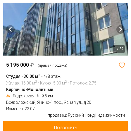
1 / 29
5 195 000 ₽
(прямая продажа)
2
Студия • 30.00 м
•
4/8 этаж
2
2
Жилая: 16.00 м
• Кухня: 5.00 м
• Потолок: 2.75
Кирпично-Монолитный
Ладожская
9.5 км
Всеволожский, Янино-1 пос., Ясная ул., д 20
Изменен: 23.07
продавец: Русский Фонд Недвижимости
Позвонить