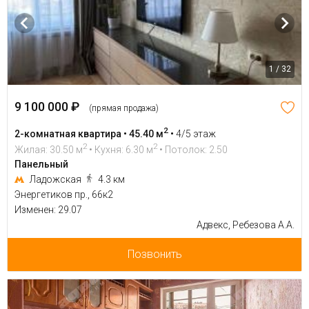
1 / 32
9 100 000 ₽
(прямая продажа)
2
2-комнатная квартира • 45.40 м
•
4/5 этаж
2
2
Жилая: 30.50 м
• Кухня: 6.30 м
• Потолок: 2.50
Панельный
Ладожская
4.3 км
Энергетиков пр., 66к2
Изменен: 29.07
Адвекс, Ребезова А.А.
Позвонить