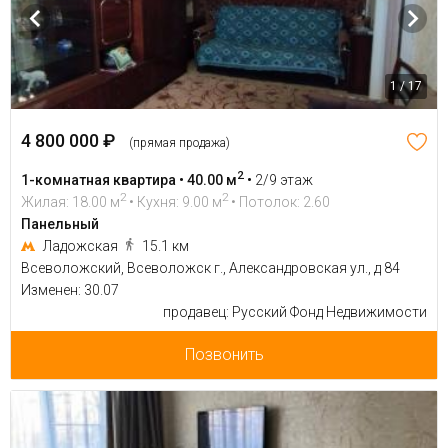
1 / 17
4 800 000 ₽
(прямая продажа)
2
1-комнатная квартира • 40.00 м
•
2/9 этаж
2
2
Жилая: 18.00 м
• Кухня: 9.00 м
• Потолок: 2.60
Панельный
Ладожская
15.1 км
Всеволожский, Всеволожск г., Александровская ул., д 84
Изменен: 30.07
продавец: Русский Фонд Недвижимости
Позвонить