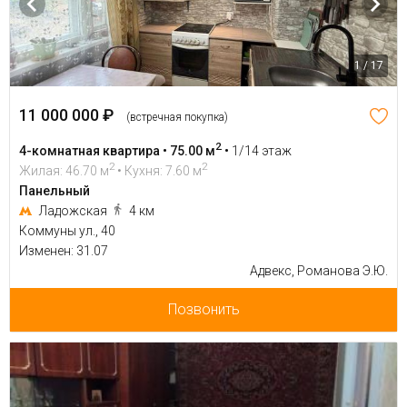
1 / 17
11 000 000 ₽
(встречная покупка)
2
4-комнатная квартира • 75.00 м
•
1/14 этаж
2
2
Жилая: 46.70 м
• Кухня: 7.60 м
Панельный
Ладожская
4 км
Коммуны ул., 40
Изменен: 31.07
Адвекс, Романова Э.Ю.
Позвонить