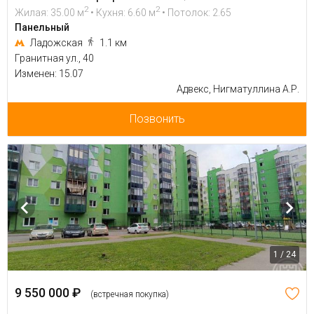
2
2
Жилая: 35.00 м
• Кухня: 6.60 м
• Потолок: 2.65
Панельный
Ладожская
1.1 км
Гранитная ул., 40
Изменен: 15.07
Адвекс, Нигматуллина А.Р.
Позвонить
1 / 24
9 550 000 ₽
(встречная покупка)