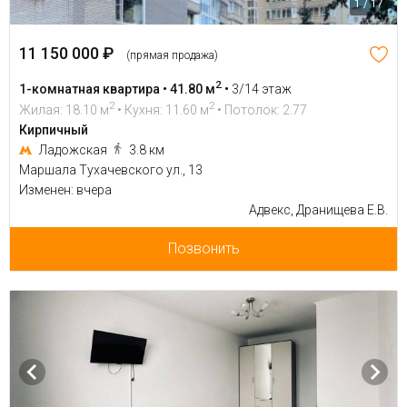
1 / 17
11 150 000 ₽
(прямая продажа)
2
1-комнатная квартира • 41.80 м
•
3/14 этаж
2
2
Жилая: 18.10 м
• Кухня: 11.60 м
• Потолок: 2.77
Кирпичный
Ладожская
3.8 км
Маршала Тухачевского ул., 13
Изменен: вчера
Адвекс, Дранищева Е.В.
Позвонить