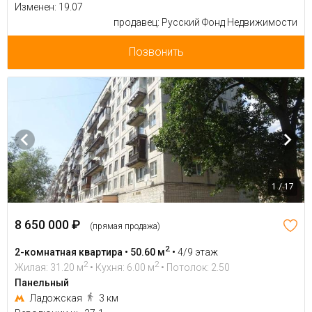
Изменен: 19.07
продавец: Русский Фонд Недвижимости
Позвонить
1 / 17
8 650 000 ₽
(прямая продажа)
2
2-комнатная квартира • 50.60 м
•
4/9 этаж
2
2
Жилая: 31.20 м
• Кухня: 6.00 м
• Потолок: 2.50
Панельный
Ладожская
3 км