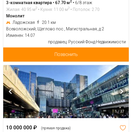
2
3-комнатная квартира • 67.70 м
•
6/8 этаж
2
2
Жилая: 40.95 м
• Кухня: 11.00 м
• Потолок: 2.70
Монолит
Ладожская
20.1 км
Всеволожский, Щеглово пос., Магистральная, д 2
Изменен: 14.07
продавец: Русский Фонд Недвижимости
Позвонить
1 / 37
10 000 000 ₽
(прямая продажа)