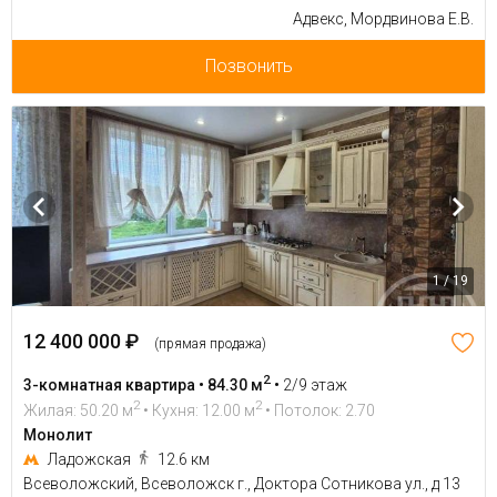
Адвекс, Мордвинова Е.В.
Позвонить
1 / 19
12 400 000 ₽
(прямая продажа)
2
3-комнатная квартира • 84.30 м
•
2/9 этаж
2
2
Жилая: 50.20 м
• Кухня: 12.00 м
• Потолок: 2.70
Монолит
Ладожская
12.6 км
Всеволожский, Всеволожск г., Доктора Сотникова ул., д 13