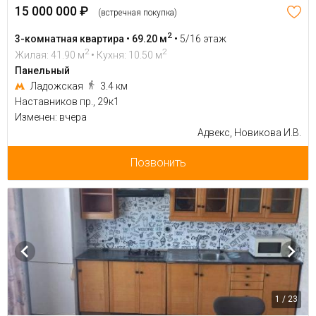
15 000 000 ₽
(встречная покупка)
2
3-комнатная квартира • 69.20 м
•
5/16 этаж
2
2
Жилая: 41.90 м
• Кухня: 10.50 м
Панельный
Ладожская
3.4 км
Наставников пр., 29к1
Изменен: вчера
Адвекс, Новикова И.В.
Позвонить
1 / 23