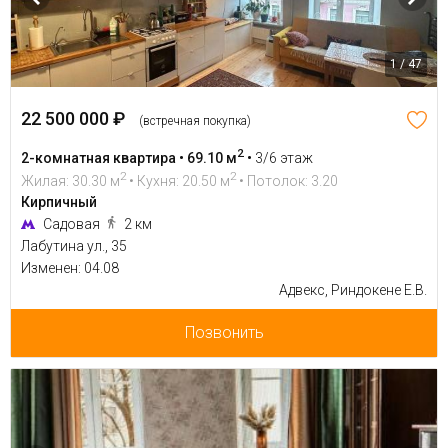
1 / 47
22 500 000 ₽
(встречная покупка)
2
2-комнатная квартира • 69.10 м
•
3/6 этаж
2
2
Жилая: 30.30 м
• Кухня: 20.50 м
• Потолок: 3.20
Кирпичный
Садовая
2 км
Лабутина ул., 35
Изменен: 04.08
Адвекс, Риндокене Е.В.
Позвонить