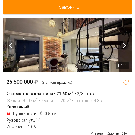
Позвонить
1 / 11
25 500 000 ₽
(прямая продажа)
2
2-комнатная квартира • 71.60 м
•
2/3 этаж
2
2
Жилая: 30.03 м
• Кухня: 19.20 м
• Потолок: 4.35
Кирпичный
Пушкинская
0.5 км
Рузовская ул., 14
Изменен: 01.06
Адвекс, Смаль О.М.