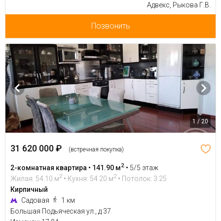
Адвекс, Рыкова Г.В.
Позвонить
1 / 20
31 620 000 ₽
(встречная покупка)
2
2-комнатная квартира • 141.90 м
•
5/5 этаж
2
2
Жилая: 54.10 м
• Кухня: 54.20 м
• Потолок: 3.25
Кирпичный
Садовая
1 км
Большая Подьяческая ул., д 37