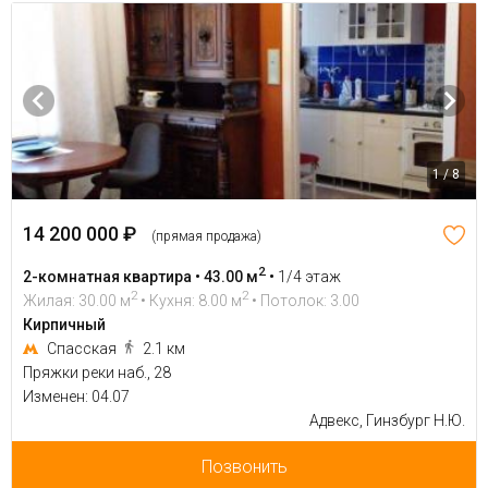
1 / 8
14 200 000 ₽
(прямая продажа)
2
2-комнатная квартира • 43.00 м
•
1/4 этаж
2
2
Жилая: 30.00 м
• Кухня: 8.00 м
• Потолок: 3.00
Кирпичный
Спасская
2.1 км
Пряжки реки наб., 28
Изменен: 04.07
Адвекс, Гинзбург Н.Ю.
Позвонить