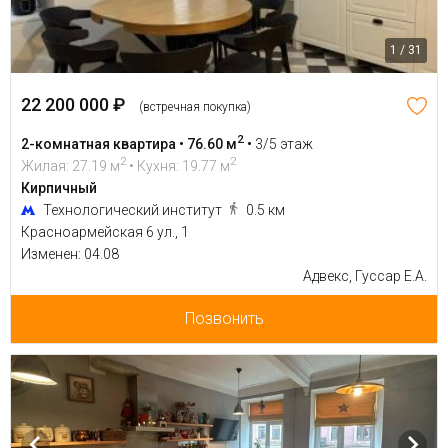
1 / 31
22 200 000 ₽
(встречная покупка)
2
2-комнатная квартира • 76.60 м
•
3/5 этаж
2
2
Жилая: 27.19 м
• Кухня: 19.77 м
Кирпичный
Технологический институт
0.5 км
Красноармейская 6 ул., 1
Изменен: 04.08
Адвекс, Гуссар Е.А.
Позвонить