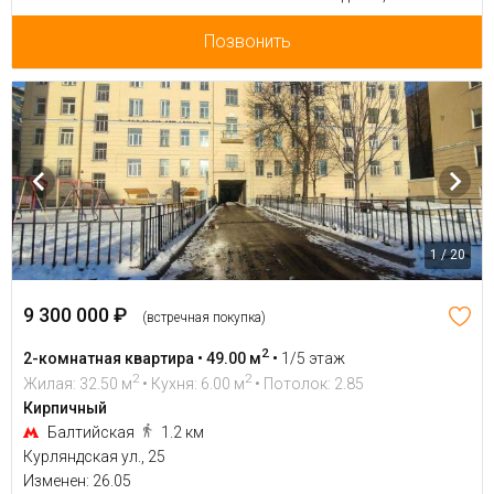
Позвонить
1 / 20
9 300 000 ₽
(встречная покупка)
2
2-комнатная квартира • 49.00 м
•
1/5 этаж
2
2
Жилая: 32.50 м
• Кухня: 6.00 м
• Потолок: 2.85
Кирпичный
Балтийская
1.2 км
Курляндская ул., 25
Изменен: 26.05