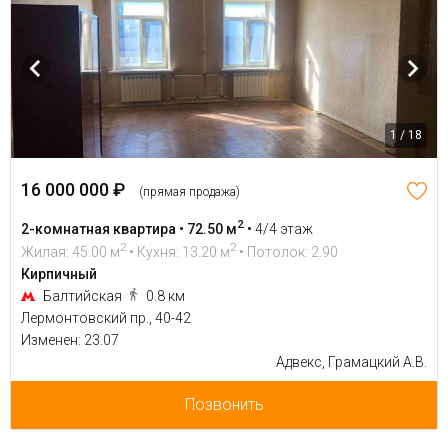
1 / 18
16 000 000 ₽
(прямая продажа)
2
2-комнатная квартира • 72.50 м
•
4/4 этаж
2
2
Жилая: 45.00 м
• Кухня: 13.20 м
• Потолок: 2.90
Кирпичный
Балтийская
0.8 км
Лермонтовский пр., 40-42
Изменен: 23.07
Адвекс, Грамацкий А.В.
Позвонить