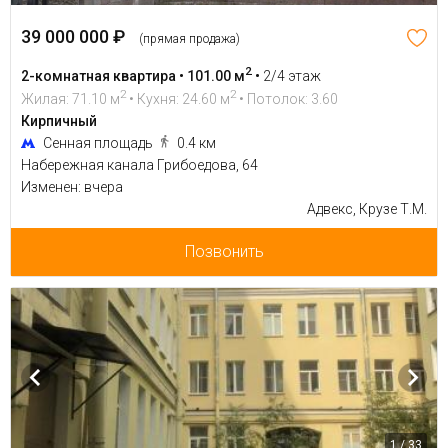
39 000 000 ₽
(прямая продажа)
2
2-комнатная квартира • 101.00 м
•
2/4 этаж
2
2
Жилая: 71.10 м
• Кухня: 24.60 м
• Потолок: 3.60
Кирпичный
Сенная площадь
0.4 км
Набережная канала Грибоедова, 64
Изменен: вчера
Адвекс, Крузе Т.М.
Позвонить
1 / 33