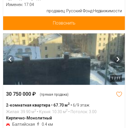
Изменен: 17.04
продавец: Русский Фонд Недвижимости
Позвонить
1 / 11
30 750 000 ₽
(прямая продажа)
2
2-комнатная квартира • 67.70 м
•
6/9 этаж
2
2
Жилая: 39.90 м
• Кухня: 10.30 м
• Потолок: 3.00
Кирпично-Монолитный
Балтийская
0.4 км