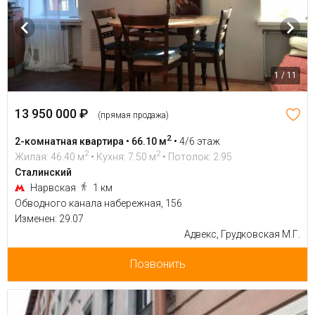
1 / 11
13 950 000 ₽
(прямая продажа)
2
2-комнатная квартира • 66.10 м
•
4/6 этаж
2
2
Жилая: 46.40 м
• Кухня: 7.50 м
• Потолок: 2.95
Сталинский
Нарвская
1 км
Обводного канала набережная, 156
Изменен: 29.07
Адвекс, Грудковская М.Г.
Позвонить