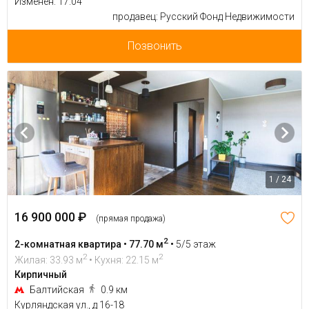
Изменен: 17.04
продавец: Русский Фонд Недвижимости
Позвонить
1 / 24
16 900 000 ₽
(прямая продажа)
2
2-комнатная квартира • 77.70 м
•
5/5 этаж
2
2
Жилая: 33.93 м
• Кухня: 22.15 м
Кирпичный
Балтийская
0.9 км
Курляндская ул., д 16-18