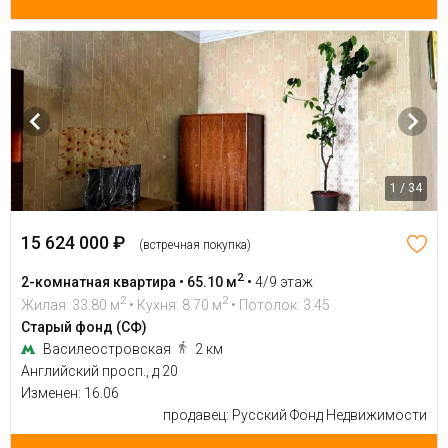
1 / 34
15 624 000 ₽
(встречная покупка)
2
2-комнатная квартира • 65.10 м
•
4/9 этаж
2
2
Жилая: 33.80 м
• Кухня: 8.70 м
• Потолок: 3.45
Старый фонд (СФ)
Василеостровская
2 км
Английский просп., д 20
Изменен: 16.06
продавец: Русский Фонд Недвижимости