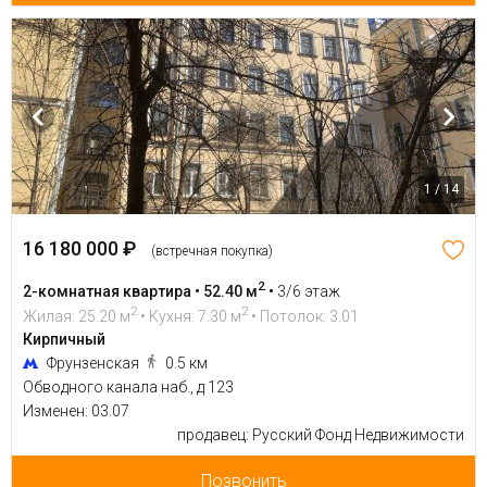
1 / 14
16 180 000 ₽
(встречная покупка)
2
2-комнатная квартира • 52.40 м
•
3/6 этаж
2
2
Жилая: 25.20 м
• Кухня: 7.30 м
• Потолок: 3.01
Кирпичный
Фрунзенская
0.5 км
Обводного канала наб., д 123
Изменен: 03.07
продавец: Русский Фонд Недвижимости
Позвонить