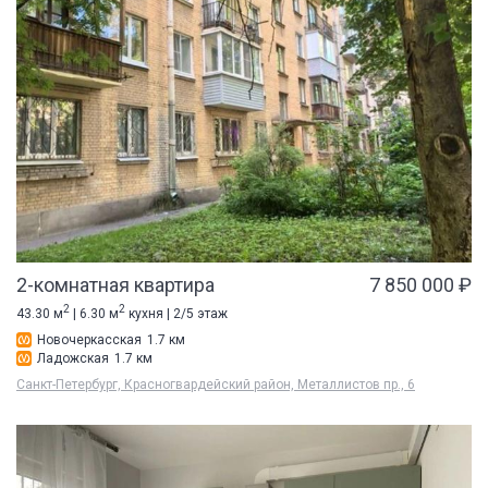
2-комнатная квартира
7 850 000 ₽
2
2
43.30 м
| 6.30 м
кухня | 2/5 этаж
Новочеркасская
1.7 км
Ладожская
1.7 км
Санкт-Петербург, Красногвардейский район, Металлистов пр., 6