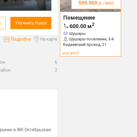
590 000
р./мес.
Помещение
к
Уточнить поиск
2
600.00
м
Шушары
Шушары поселение, 3-й
Подробно
На карте
Бадаевский проезд, 21
что это?
йон
6
район
2
 рынке в ЖК Октябрьская