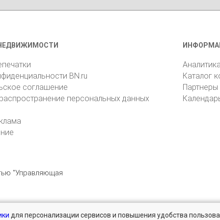
НЕДВИЖИМОСТИ
ИНФОРМА
епечатки
Аналитик
нфиденциальности BN.ru
Каталог 
ьское соглашение
Партнеры
 распространение персональных данных
Календар
клама
ение
стью "Управляющая
ики
для персонализации сервисов и повышения удобства пользова
196105, Санкт-Петербург, пр. Юрия Гагарина, 1
reklama