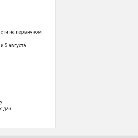
сти на первичном
и 5 августа
у
х дач