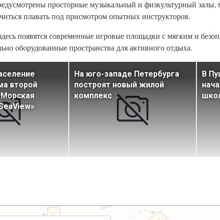
редусмотрены просторные музыкальный и физкультурный залы, 
 учиться плавать под присмотром опытных инструкторов.
: здесь появятся современные игровые площадки с мягким и без
льно оборудованные пространства для активного отдыха.
аселение
На юго-западе Петербурга
В Пу
ма второй
построят новый жилой
нача
«Морская
комплекс
школ
SeaView»