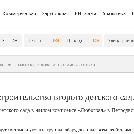
Коммерческая
Зарубежная
BN Газета
Аналитика
3
4+
всё
всё
оград» началось строительство второго детского сада
роительство второго детского сад
детского сада в жилом комплексе «Любоград» в Петродв
будут светлые и уютные группы, оборудованные всем необходимы