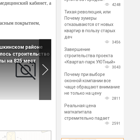
медицинский кабинет, а
4248
Тихая революция, или
Почему зумеры
опасным покрытием,
отказываются от новых
квартир в пользу старых
дач
3456
шкинском районе
В «Балтийской жемчужине»
Завершение
лось строительство
вместо магазина построят
строительства проекта
ы на 825 мест
спортивный центр
«Квартал-парк УЮТный»
3043
Почему при выборе
оконной компании все
чаще обращают внимание
не только на цену
2811
Реальная цена
маткапитала
стремительно падает
2591