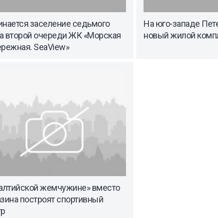
инается заселение седьмого
На юго-западе Пет
а второй очереди ЖК «Морская
новый жилой комп
ережная. SeaView»
Балтийской жемчужине» вместо
азина построят спортивный
тр