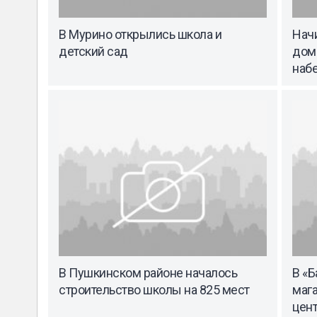
В Мурино открылись школа и
Нач
детский сад
дом
наб
В Пушкинском районе началось
В «
строительство школы на 825 мест
маг
цен