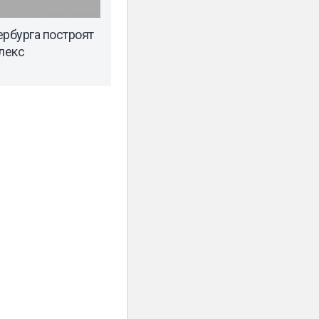
ербурга построят
лекс