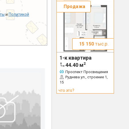
Продажа
ты
и
Политикой
15 150
тыс.р.
1-к квартира
2
44.40
м
Проспект Просвещения
Руднева ул., строение 1,
15
что это?