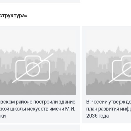
структура»
евском районе построили здание
В России утвержд
ской школы искусств имени М.И.
план развития инф
нки
2036 года