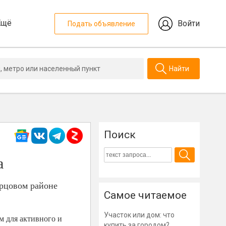
Ещё
Войти
Подать объявление
Найти
Поиск
а
орцовом районе
Самое читаемое
Участок или дом: что
м для активного и
купить за городом?