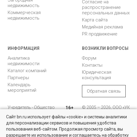
Согласие на
недвижимость
распространение
Коммерческая
персональных данных
недвижимость
Карта сайта
Медийная реклама
PR продвижение
ИНФОРМАЦИЯ
ВОЗНИКЛИ ВОПРОСЫ
Аналитика
Форум
недвижимости
Контакты
Каталог компаний
Юридическая
Партнеры
консультация
Календарь
мероприятий
Обратная связь
Учредитель - Общество
16+
© 2005 – 2026, ООО «УК
с ограниченной
«БН»
Сайт bn.ru использует файлы «cookie» и системы аналитики
ответственностью
"Управляющая
196105, Санкт-
для персонализации сервисов и повышения удобства
Найти квартиру - это просто!
компания "Бюллетень
Петербург, пр. Юрия
пользования веб-сайтом. Продолжая просмотр сайта, вы
недвижимости"
Гагарина, 1
Выбирайте среди 14 тысяч проверенных вариантов на вторичом
разрешаете их использование и соглашаетесь на обработку