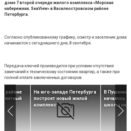
доме 7 второй очереди жилого комплекса «Морская
набережная. SeaView» в Василеостровском районе
Петербурга.
Согласно опубликованному графику, осмотр и заселение дома
начинаются с сегодняшнего дня, 8 сентября.
Передача ключей производится при условии отсутствия
замечаний к техническому состоянию квартир, а также при
полной оплате заключенных договоров.
ом районе
На юго-западе Петербурга
В Пушкинск
й элитный
построят новый жилой
началось с
комплекс
школы на 8