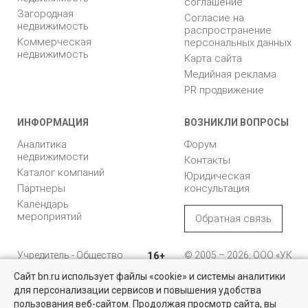
соглашение
Загородная
Согласие на
недвижимость
распространение
Коммерческая
персональных данных
недвижимость
Карта сайта
Медийная реклама
PR продвижение
ИНФОРМАЦИЯ
ВОЗНИКЛИ ВОПРОСЫ
Аналитика
Форум
недвижимости
Контакты
Каталог компаний
Юридическая
Партнеры
консультация
Календарь
мероприятий
Обратная связь
Учредитель - Общество
16+
© 2005 – 2026, ООО «УК
с ограниченной
«БН»
Сайт bn.ru использует файлы «cookie» и системы аналитики
ответственностью
"Управляющая
196105, Санкт-
для персонализации сервисов и повышения удобства
Найти квартиру - это просто!
компания "Бюллетень
Петербург, пр. Юрия
пользования веб-сайтом. Продолжая просмотр сайта, вы