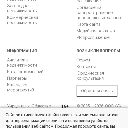
соглашение
Загородная
Согласие на
недвижимость
распространение
Коммерческая
персональных данных
недвижимость
Карта сайта
Медийная реклама
PR продвижение
ИНФОРМАЦИЯ
ВОЗНИКЛИ ВОПРОСЫ
Аналитика
Форум
недвижимости
Контакты
Каталог компаний
Юридическая
Партнеры
консультация
Календарь
мероприятий
Обратная связь
Учредитель - Общество
16+
© 2005 – 2026, ООО «УК
с ограниченной
«БН»
Сайт bn.ru использует файлы «cookie» и системы аналитики
ответственностью
"Управляющая
196105, Санкт-
для персонализации сервисов и повышения удобства
Найти квартиру - это просто!
компания "Бюллетень
Петербург, пр. Юрия
пользования веб-сайтом. Продолжая просмотр сайта, вы