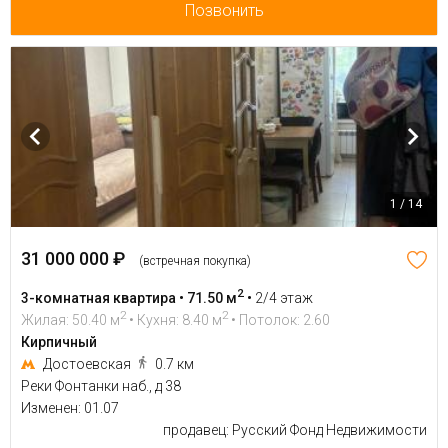
Позвонить
1 / 14
31 000 000 ₽
(встречная покупка)
2
3-комнатная квартира • 71.50 м
•
2/4 этаж
2
2
Жилая: 50.40 м
• Кухня: 8.40 м
• Потолок: 2.60
Кирпичный
Достоевская
0.7 км
Реки Фонтанки наб., д 38
Изменен: 01.07
продавец: Русский Фонд Недвижимости