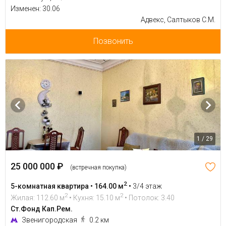
Изменен: 30.06
Адвекс, Салтыков С.М.
Позвонить
1 / 29
25 000 000 ₽
(встречная покупка)
2
5-комнатная квартира • 164.00 м
•
3/4 этаж
2
2
Жилая: 112.60 м
• Кухня: 15.10 м
• Потолок: 3.40
Ст.Фонд Кап.Рем.
Звенигородская
0.2 км