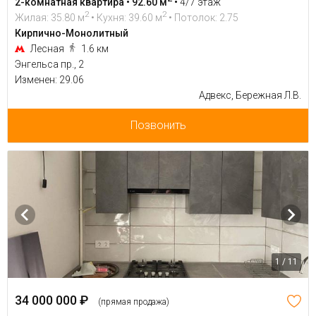
2-комнатная квартира • 92.60 м
•
4/7 этаж
2
2
Жилая: 35.80 м
• Кухня: 39.60 м
• Потолок: 2.75
Кирпично-Монолитный
Лесная
1.6 км
Энгельса пр., 2
Изменен: 29.06
Адвекс, Бережная Л.В.
Позвонить
1 / 11
34 000 000 ₽
(прямая продажа)