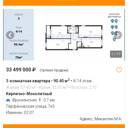
1 / 17
33 499 000 ₽
(прямая продажа)
2
3-комнатная квартира • 90.40 м
•
4/14 этаж
2
2
Жилая: 57.40 м
• Кухня: 15.70 м
• Потолок: 2.72
Кирпично-Монолитный
Фрунзенская
0.7 км
Парфёновская улица, 7к3
Изменен: 02.07
Адвекс, Микаелян М.А.