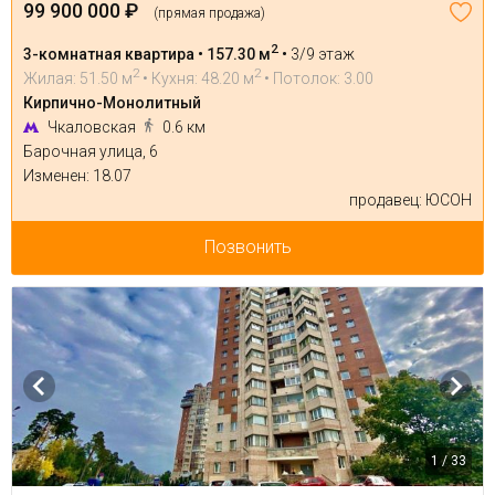
99 900 000 ₽
(прямая продажа)
2
3-комнатная квартира • 157.30 м
•
3/9 этаж
2
2
Жилая: 51.50 м
• Кухня: 48.20 м
• Потолок: 3.00
Кирпично-Монолитный
Чкаловская
0.6 км
Барочная улица, 6
Изменен: 18.07
продавец: ЮСОН
Позвонить
1 / 33