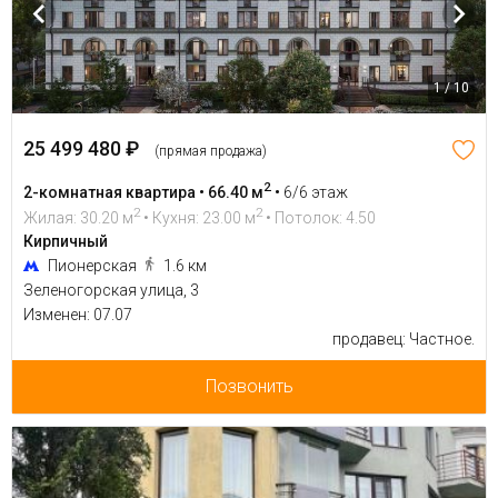
1 / 10
25 499 480 ₽
(прямая продажа)
2
2-комнатная квартира • 66.40 м
•
6/6 этаж
2
2
Жилая: 30.20 м
• Кухня: 23.00 м
• Потолок: 4.50
Кирпичный
Пионерская
1.6 км
Зеленогорская улица, 3
Изменен: 07.07
продавец: Частное.
Позвонить