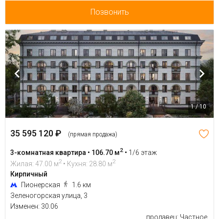
Позвонить
1 / 10
35 595 120 ₽
(прямая продажа)
2
3-комнатная квартира • 106.70 м
•
1/6 этаж
2
2
Жилая: 47.00 м
• Кухня: 28.80 м
Кирпичный
Пионерская
1.6 км
Зеленогорская улица, 3
Изменен: 30.06
продавец: Частное.