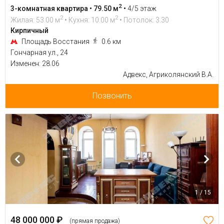
2
3-комнатная квартира • 79.50 м
•
4/5 этаж
2
2
Жилая: 53.00 м
• Кухня: 10.00 м
• Потолок: 3.30
Кирпичный
Площадь Восстания
0.6 км
Гончарная ул., 24
Изменен: 28.06
Адвекс, Агриколянский В.А.
Позвонить
1 / 15
48 000 000 ₽
(прямая продажа)