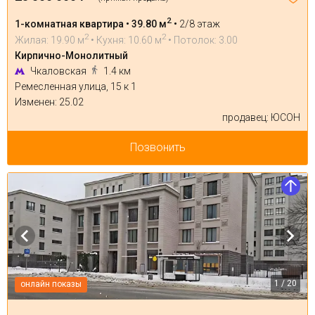
2
1-комнатная квартира • 39.80 м
•
2/8 этаж
2
2
Жилая: 19.90 м
• Кухня: 10.60 м
• Потолок: 3.00
Кирпично-Монолитный
Чкаловская
1.4 км
Ремесленная улица, 15 к 1
Изменен: 25.02
продавец: ЮСОН
Позвонить
1 / 20
онлайн показы