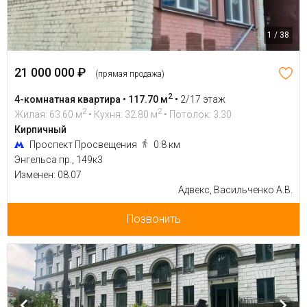
1 / 38
21 000 000 ₽
(прямая продажа)
2
4-комнатная квартира • 117.70 м
•
2/17 этаж
2
2
Жилая: 63.60 м
• Кухня: 32.80 м
• Потолок: 3.30
Кирпичный
Проспект Просвещения
0.8 км
Энгельса пр., 149к3
Изменен: 08.07
Адвекс, Васильченко А.В.
Позвонить