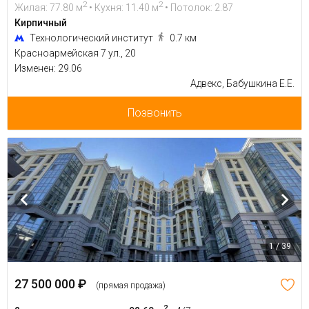
2
2
Жилая: 77.80 м
• Кухня: 11.40 м
• Потолок: 2.87
Кирпичный
Технологический институт
0.7 км
Красноармейская 7 ул., 20
Изменен: 29.06
Адвекс, Бабушкина Е.Е.
Позвонить
1 / 39
27 500 000 ₽
(прямая продажа)
2