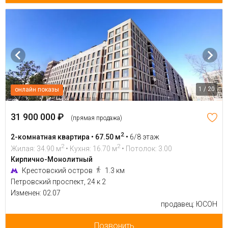
1 / 20
онлайн показы
31 900 000 ₽
(прямая продажа)
2
2-комнатная квартира • 67.50 м
•
6/8 этаж
2
2
Жилая: 34.90 м
• Кухня: 16.70 м
• Потолок: 3.00
Кирпично-Монолитный
Крестовский остров
1.3 км
Петровский проспект, 24 к 2
Изменен: 02.07
продавец: ЮСОН
Позвонить