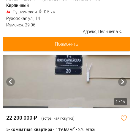
Кирпичный
Пушкинская
0.5 км
Рузовская ул., 14
Изменен: 29.06
Адвекс, Целищева Ю.Г.
Позвонить
1 / 16
22 200 000 ₽
(встречная покупка)
2
5-комнатная квартира • 119.60 м
•
2/6 этаж