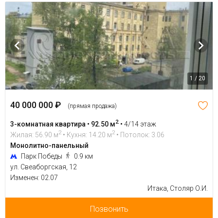
1 / 20
40 000 000 ₽
(прямая продажа)
2
3-комнатная квартира • 92.50 м
•
4/14 этаж
2
2
Жилая: 56.90 м
• Кухня: 14.20 м
• Потолок: 3.06
Монолитно-панельный
Парк Победы
0.9 км
ул. Свеаборгская, 12
Изменен: 02.07
Итака, Столяр О.И.
Позвонить