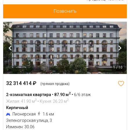
Позвонить
1 / 10
32 314 414 ₽
(прямая продажа)
2
2-комнатная квартира • 87.90 м
•
6/6 этаж
2
2
Жилая: 41.90 м
• Кухня: 26.20 м
Кирпичный
Пионерская
1.6 км
Зеленогорская улица, 3
Изменен: 30.06