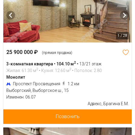
1 / 28
25 900 000 ₽
(прямая продажа)
2
3-комнатная квартира • 104.10 м
•
13/21 этаж
2
2
Жилая: 61.30 м
• Кухня: 12.60 м
• Потолок: 2.80
Монолит
Проспект Просвещения
1.2 км
Выборгский, Выборгское ш., 15
Изменен: 06.07
Адвекс, Брагина Е.М.
Позвонить