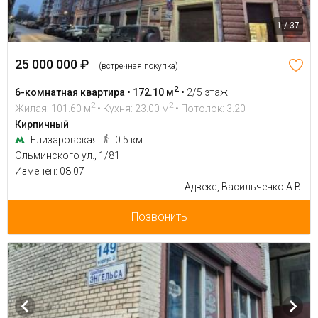
1 / 37
25 000 000 ₽
(встречная покупка)
2
6-комнатная квартира • 172.10 м
•
2/5 этаж
2
2
Жилая: 101.60 м
• Кухня: 23.00 м
• Потолок: 3.20
Кирпичный
Елизаровская
0.5 км
Ольминского ул., 1/81
Изменен: 08.07
Адвекс, Васильченко А.В.
Позвонить