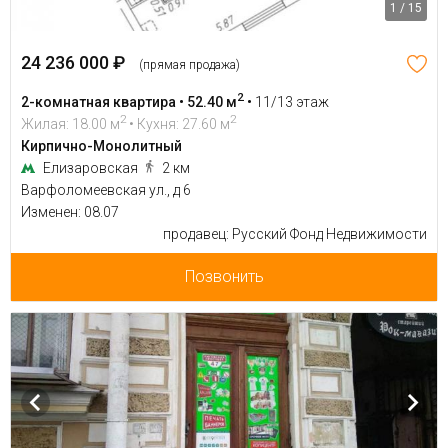
1 / 15
24 236 000 ₽
(прямая продажа)
2
2-комнатная квартира • 52.40 м
•
11/13 этаж
2
2
Жилая: 18.00 м
• Кухня: 27.60 м
Кирпично-Монолитный
Елизаровская
2 км
Варфоломеевская ул., д 6
Изменен: 08.07
продавец: Русский Фонд Недвижимости
Позвонить