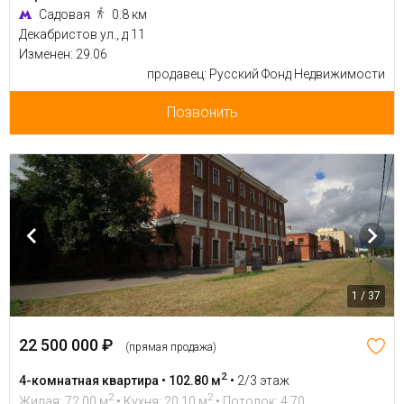
Садовая
0.8 км
Декабристов ул., д 11
Изменен: 29.06
продавец: Русский Фонд Недвижимости
Позвонить
1 / 37
22 500 000 ₽
(прямая продажа)
2
4-комнатная квартира • 102.80 м
•
2/3 этаж
2
2
Жилая: 72.00 м
• Кухня: 20.10 м
• Потолок: 4.70