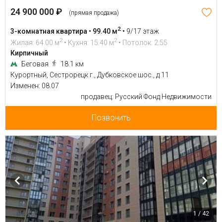
24 900 000 ₽
(прямая продажа)
2
3-комнатная квартира • 99.40 м
•
9/17 этаж
2
2
Жилая: 64.00 м
• Кухня: 15.40 м
• Потолок: 2.55
Кирпичный
Беговая
18.1 км
Курортный, Сестрорецк г., Дубковское шос., д 11
Изменен: 08.07
продавец: Русский Фонд Недвижимости
Позвонить
1 / 42