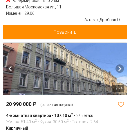
Владимирская
0.2 км
Большая Московская ул., 11
Изменен: 29.06
Адвекс, Дробчак О.Г.
Позвонить
1 / 24
20 990 000 ₽
(встречная покупка)
2
4-комнатная квартира • 107.10 м
•
2/5 этаж
2
2
Жилая: 51.40 м
• Кухня: 30.60 м
• Потолок: 2.64
Кирпичный