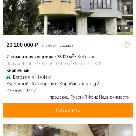
1 / 30
20 200 000 ₽
(прямая продажа)
2
2-комнатная квартира • 78.00 м
•
3/4 этаж
2
2
Жилая: 40.00 м
• Кухня: 15.00 м
• Потолок: 3.00
Кирпичный
Беговая
14.4 км
Курортный, Сестрорецк г., Коробицына ул., д 2
Изменен: 07.07
продавец: Русский Фонд Недвижимости
Позвонить