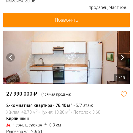
Изменен: 30.06
продавец: Частное.
Позвонить
1 / 18
27 990 000 ₽
(прямая продажа)
2
2-комнатная квартира • 76.40 м
•
5/7 этаж
2
2
Жилая: 48.70 м
• Кухня: 13.80 м
• Потолок: 3.60
Кирпичный
Чернышевская
0.3 км
Рылеева ул., 20/51