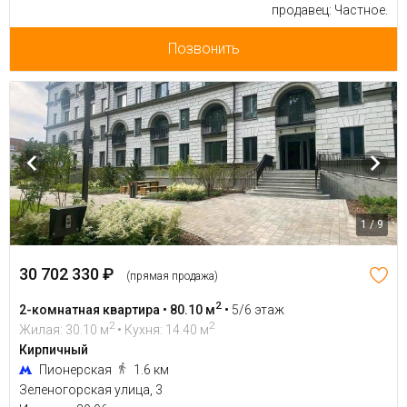
продавец: Частное.
Позвонить
1 / 9
30 702 330 ₽
(прямая продажа)
2
2-комнатная квартира • 80.10 м
•
5/6 этаж
2
2
Жилая: 30.10 м
• Кухня: 14.40 м
Кирпичный
Пионерская
1.6 км
Зеленогорская улица, 3