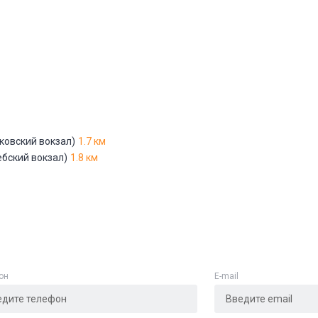
ковский вокзал)
1.7 км
ебский вокзал)
1.8 км
он
E-mail