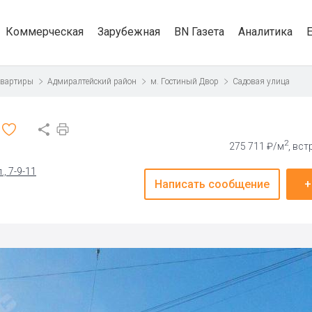
Коммерческая
Зарубежная
BN Газета
Аналитика
квартиры
Адмиралтейский район
м. Гостиный Двор
Садовая улица
2
275 711 ₽/м
, вс
, 7-9-11
Написать сообщение
+