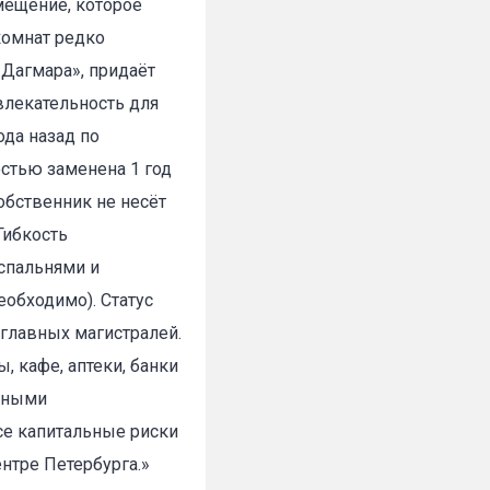
мещение, которое
комнат редко
«Дагмара», придаёт
влекательность для
да назад по
✕
стью заменена 1 год
обственник не несёт
Гибкость
спальнями и
еобходимо). Статус
т главных магистралей.
, кафе, аптеки, банки
льными
Все капитальные риски
нтре Петербурга.»