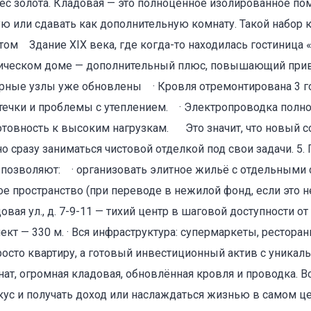
ес золота. Кладовая — это полноценное изолированное по
ю или сдавать как дополнительную комнату. Такой набор 
фтом Здание XIX века, где когда-то находилась гостиница 
торическом доме — дополнительный плюс, повышающий при
ерные узлы уже обновлены · Кровля отремонтирована 3 го
оваться на объявление
течки и проблемы с утеплением. · Электропроводка полно
отовность к высоким нагрузкам. Это значит, что новый с
 сразу заниматься чистовой отделкой под свои задачи. 5. 
позволяют: · организовать элитное жильё с отдельными 
е пространство (при переводе в нежилой фонд, если это н
вая ул., д. 7-9-11 — тихий центр в шаговой доступности о
ект — 330 м. · Вся инфраструктура: супермаркеты, рестораны
росто квартиру, а готовый инвестиционный актив с уника
нат, огромная кладовая, обновлённая кровля и проводка. 
Объект не продается (не сдается)
вкус и получать доход или наслаждаться жизнью в самом це
Указанные характеристики отличаются от фактических