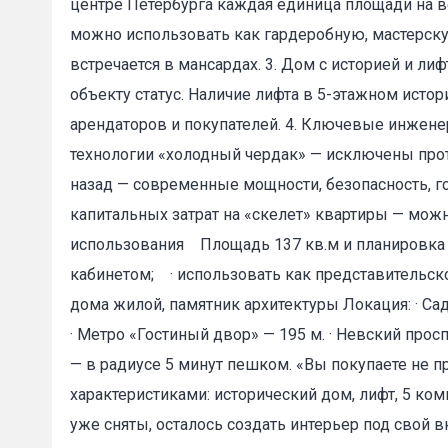
центре Петербурга каждая единица площади на в
можно использовать как гардеробную, мастерску
встречается в мансардах. 3. Дом с историей и ли
объекту статус. Наличие лифта в 5-этажном ис
арендаторов и покупателей. 4. Ключевые инжен
Пожал
технологии «холодный чердак» — исключены про
назад — современные мощности, безопасность, г
капитальных затрат на «скелет» квартиры — можно
Ваше имя
использования Площадь 137 кв.м и планировка 
кабинетом; · использовать как представительско
дома жилой, памятник архитектуры Локация: · Садо
E-mail
*
· Метро «Гостиный двор» — 195 м. · Невский просп
— в радиусе 5 минут пешком. «Вы покупаете не п
характеристиками: исторический дом, лифт, 5 ком
уже сняты, осталось создать интерьер под свой 