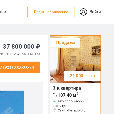
Ещё
Войти
Подать объявление
Продажа
37 800 000 ₽
тречная покупка, ипотека
7 (921) XXX-XX-74
24 000
тыс.р.
3-к квартира
2
107.40
м
Технологический
институт
Санкт-Петербург,