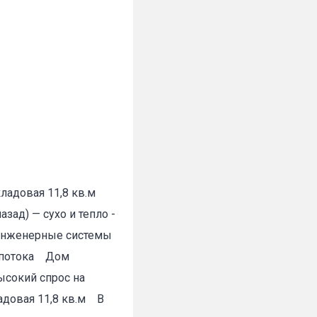
ладовая 11,8 кв.м
зад) — сухо и тепло -
е инженерные системы
о потока Дом
ысокий спрос на
ладовая 11,8 кв.м В