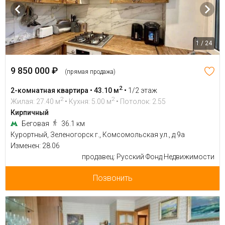
1 / 24
9 850 000 ₽
(прямая продажа)
2
2-комнатная квартира • 43.10 м
•
1/2 этаж
2
2
Жилая: 27.40 м
• Кухня: 5.00 м
• Потолок: 2.55
Кирпичный
Беговая
36.1 км
Курортный, Зеленогорск г., Комсомольская ул., д 9а
Изменен: 28.06
продавец: Русский Фонд Недвижимости
Позвонить