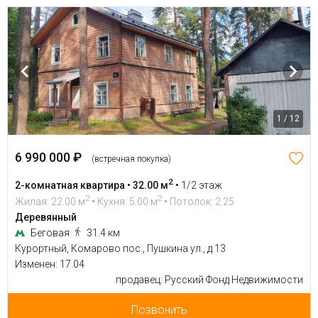
1 / 12
6 990 000 ₽
(встречная покупка)
2
2-комнатная квартира • 32.00 м
•
1/2 этаж
2
2
Жилая: 22.00 м
• Кухня: 5.00 м
• Потолок: 2.25
Деревянный
Беговая
31.4 км
Курортный, Комарово пос., Пушкина ул., д 13
Изменен: 17.04
продавец: Русский Фонд Недвижимости
Позвонить