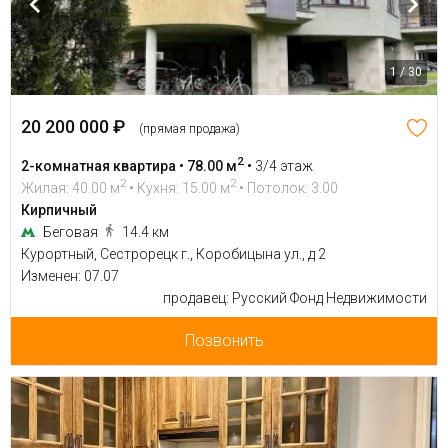
1 / 30
20 200 000 ₽
(прямая продажа)
2
2-комнатная квартира • 78.00 м
•
3/4 этаж
2
2
Жилая: 40.00 м
• Кухня: 15.00 м
• Потолок: 3.00
Кирпичный
Беговая
14.4 км
Курортный, Сестрорецк г., Коробицына ул., д 2
Изменен: 07.07
продавец: Русский Фонд Недвижимости
Позвонить