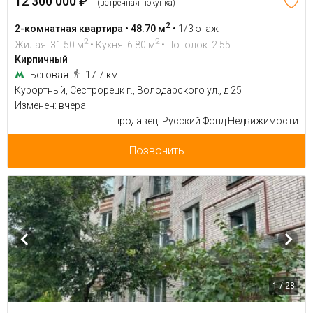
12 300 000 ₽
(встречная покупка)
2
2-комнатная квартира • 48.70 м
•
1/3 этаж
2
2
Жилая: 31.50 м
• Кухня: 6.80 м
• Потолок: 2.55
Кирпичный
Беговая
17.7 км
Курортный, Сестрорецк г., Володарского ул., д 25
Изменен: вчера
продавец: Русский Фонд Недвижимости
Позвонить
1 / 28