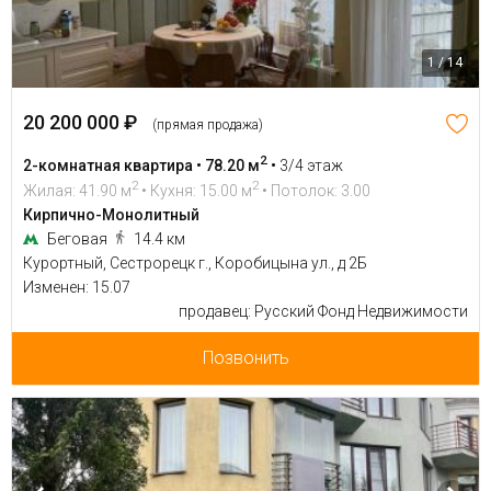
1 / 14
20 200 000 ₽
(прямая продажа)
2
2-комнатная квартира • 78.20 м
•
3/4 этаж
2
2
Жилая: 41.90 м
• Кухня: 15.00 м
• Потолок: 3.00
Кирпично-Монолитный
Беговая
14.4 км
Курортный, Сестрорецк г., Коробицына ул., д 2Б
Изменен: 15.07
продавец: Русский Фонд Недвижимости
Позвонить