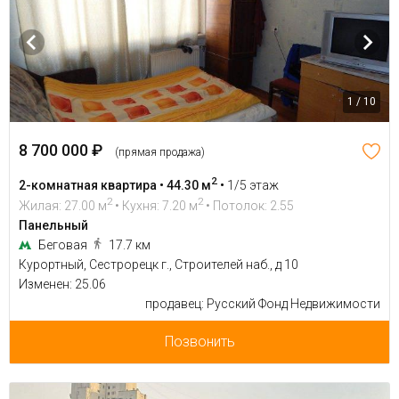
1 / 10
8 700 000 ₽
(прямая продажа)
2
2-комнатная квартира • 44.30 м
•
1/5 этаж
2
2
Жилая: 27.00 м
• Кухня: 7.20 м
• Потолок: 2.55
Панельный
Беговая
17.7 км
Курортный, Сестрорецк г., Строителей наб., д 10
Изменен: 25.06
продавец: Русский Фонд Недвижимости
Позвонить