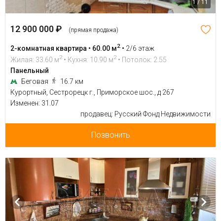
1 / 11
12 900 000 ₽
(прямая продажа)
2
2-комнатная квартира • 60.00 м
•
2/6 этаж
2
2
Жилая: 33.60 м
• Кухня: 10.90 м
• Потолок: 2.55
Панельный
Беговая
16.7 км
Курортный, Сестрорецк г., Приморское шос., д 267
Изменен: 31.07
продавец: Русский Фонд Недвижимости
Позвонить