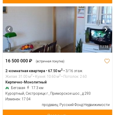
1 / 16
16 500 000 ₽
(встречная покупка)
2
2-комнатная квартира • 67.50 м
•
3/16 этаж
2
2
Жилая: 31.00 м
• Кухня: 10.60 м
• Потолок: 2.60
Кирпично-Монолитный
Беговая
17.3 км
Курортный, Сестрорецк г., Приморское шос., д 293
Изменен: 17.04
продавец: Русский Фонд Недвижимости