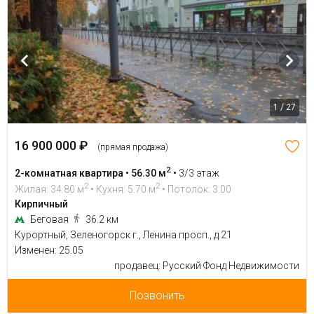
1 / 27
16 900 000 ₽
(прямая продажа)
2
2-комнатная квартира • 56.30 м
•
3/3 этаж
2
2
Жилая: 34.80 м
• Кухня: 5.70 м
• Потолок: 3.00
Кирпичный
Беговая
36.2 км
Курортный, Зеленогорск г., Ленина просп., д 21
Изменен: 25.05
продавец: Русский Фонд Недвижимости
Позвонить