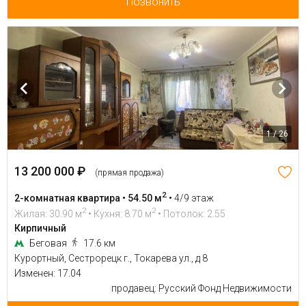
Позвонить
1 / 26
13 200 000 ₽
(прямая продажа)
2
2-комнатная квартира • 54.50 м
•
4/9 этаж
2
2
Жилая: 30.90 м
• Кухня: 8.70 м
• Потолок: 2.55
Кирпичный
Беговая
17.6 км
Курортный, Сестрорецк г., Токарева ул., д 8
Изменен: 17.04
продавец: Русский Фонд Недвижимости