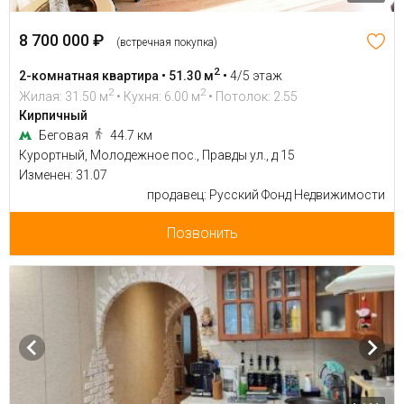
8 700 000 ₽
(встречная покупка)
2
2-комнатная квартира • 51.30 м
•
4/5 этаж
2
2
Жилая: 31.50 м
• Кухня: 6.00 м
• Потолок: 2.55
Кирпичный
Беговая
44.7 км
Курортный, Молодежное пос., Правды ул., д 15
Изменен: 31.07
продавец: Русский Фонд Недвижимости
Позвонить