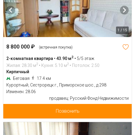
1 / 15
8 800 000 ₽
(встречная покупка)
2
2-комнатная квартира • 43.90 м
•
5/5 этаж
2
2
Жилая: 28.30 м
• Кухня: 5.10 м
• Потолок: 2.50
Кирпичный
Беговая
17.4 км
Курортный, Сестрорецк г., Приморское шос., д 298
Изменен: 28.06
продавец: Русский Фонд Недвижимости
Позвонить