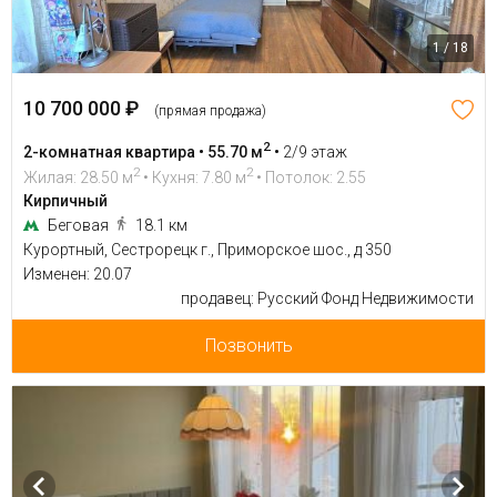
1 / 18
10 700 000 ₽
(прямая продажа)
2
2-комнатная квартира • 55.70 м
•
2/9 этаж
2
2
Жилая: 28.50 м
• Кухня: 7.80 м
• Потолок: 2.55
Кирпичный
Беговая
18.1 км
Курортный, Сестрорецк г., Приморское шос., д 350
Изменен: 20.07
продавец: Русский Фонд Недвижимости
Позвонить