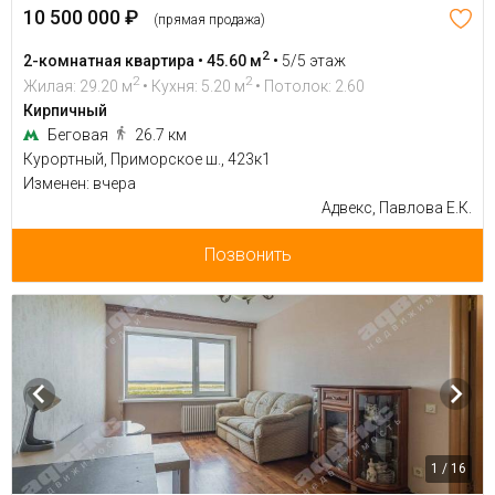
10 500 000 ₽
(прямая продажа)
2
2-комнатная квартира • 45.60 м
•
5/5 этаж
2
2
Жилая: 29.20 м
• Кухня: 5.20 м
• Потолок: 2.60
Кирпичный
Беговая
26.7 км
Курортный, Приморское ш., 423к1
Изменен: вчера
Адвекс, Павлова Е.К.
Позвонить
1 / 16