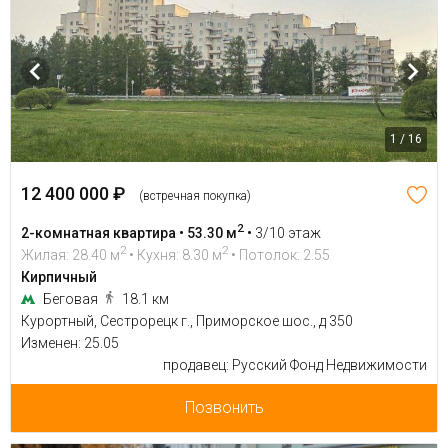
1 / 16
12 400 000 ₽
(встречная покупка)
2
2-комнатная квартира • 53.30 м
•
3/10 этаж
2
2
Жилая: 28.40 м
• Кухня: 8.30 м
• Потолок: 2.55
Кирпичный
Беговая
18.1 км
Курортный, Сестрорецк г., Приморское шос., д 350
Изменен: 25.05
продавец: Русский Фонд Недвижимости
Позвонить