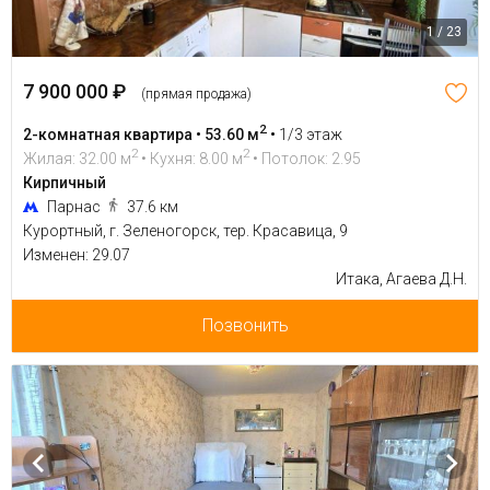
1 / 23
7 900 000 ₽
(прямая продажа)
2
2-комнатная квартира • 53.60 м
•
1/3 этаж
2
2
Жилая: 32.00 м
• Кухня: 8.00 м
• Потолок: 2.95
Кирпичный
Парнас
37.6 км
Курортный, г. Зеленогорск, тер. Красавица, 9
Изменен: 29.07
Итака, Агаева Д.Н.
Позвонить