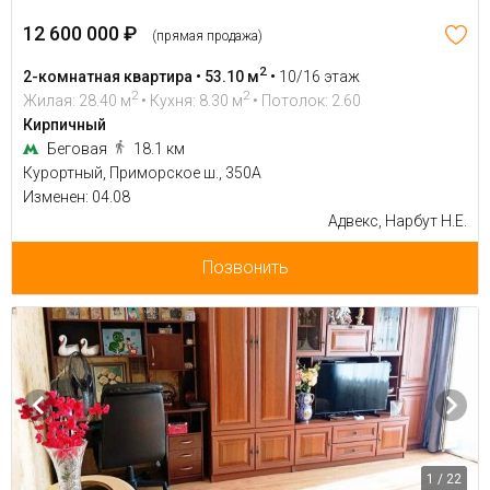
12 600 000 ₽
(прямая продажа)
2
2-комнатная квартира • 53.10 м
•
10/16 этаж
2
2
Жилая: 28.40 м
• Кухня: 8.30 м
• Потолок: 2.60
Кирпичный
Беговая
18.1 км
Курортный, Приморское ш., 350А
Изменен: 04.08
Адвекс, Нарбут Н.Е.
Позвонить
1 / 22