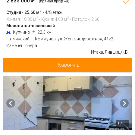
2 835 000 ₽
(прямая продажа)
2
Студия • 25.60 м
•
4/8 этаж
2
2
Жилая: 18.00 м
• Кухня: 4.00 м
• Потолок: 2.60
Монолитно-панельный
Купчино
22.3 км
Гатчинский, г. Коммунар, ул. Железнодорожная, 41к2
Изменен: вчера
Итака, Лившиц Ф.Б.
Позвонить
1 / 11