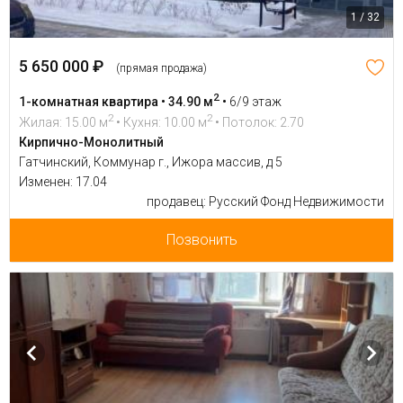
1 / 32
5 650 000 ₽
(прямая продажа)
2
1-комнатная квартира • 34.90 м
•
6/9 этаж
2
2
Жилая: 15.00 м
• Кухня: 10.00 м
• Потолок: 2.70
Кирпично-Монолитный
Гатчинский, Коммунар г., Ижора массив, д 5
Изменен: 17.04
продавец: Русский Фонд Недвижимости
Позвонить