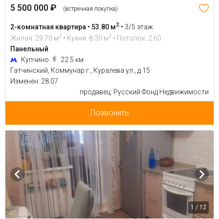
5 500 000 ₽
(встречная покупка)
2
2-комнатная квартира • 53.80 м
•
3/5 этаж
2
2
Жилая: 29.70 м
• Кухня: 8.30 м
• Потолок: 2.60
Панельный
Купчино
22.5 км
Гатчинский, Коммунар г., Куралева ул., д 15
Изменен: 28.07
продавец: Русский Фонд Недвижимости
Позвонить
1 / 12