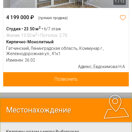
1 / 12
4 199 000 ₽
(прямая продажа)
2
Студия • 23.50 м
•
6/7 этаж
2
Жилая: 13.50 м
• Потолок: 2.70
Кирпично-Монолитный
Гатчинский, Ленинградская область, Коммунар г.,
Железнодорожная ул., 41к1
Изменен: 26.02
Адвекс, Евдокимова Н.А.
Позвонить
Местонахождение
Квартиры рядом с метро Выборгская