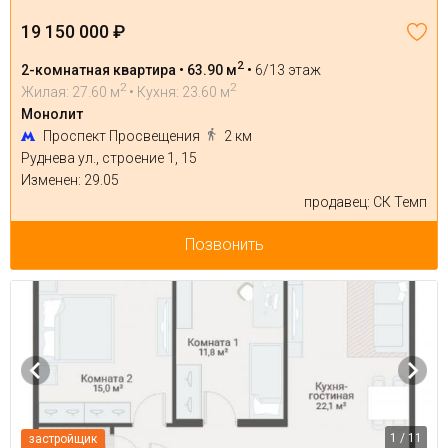
19 150 000 ₽
2
2-комнатная квартира • 63.90 м
•
6/13 этаж
2
2
Жилая: 27.60 м
• Кухня: 23.60 м
Монолит
Проспект Просвещения
2 км
Руднева ул., строение 1, 15
Изменен: 29.05
продавец: СК Темп
Позвонить
1 / 11
застройщик