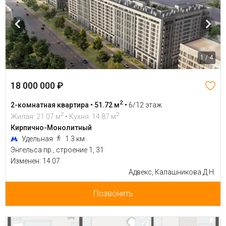
1 / 4
18 000 000 ₽
2
2-комнатная квартира • 51.72 м
•
6/12 этаж
2
2
Жилая: 21.07 м
• Кухня: 14.87 м
Кирпично-Монолитный
Удельная
1.3 км
Энгельса пр., строение 1, 31
Изменен: 14.07
Адвекс, Калашникова Д.Н.
Позвонить