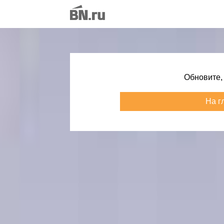
Обновите,
На г