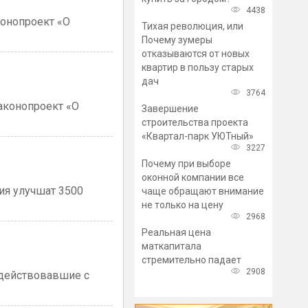
4438
конопроект «О
Тихая революция, или
Почему зумеры
отказываются от новых
квартир в пользу старых
дач
3764
аконопроект «О
Завершение
строительства проекта
«Квартал-парк УЮТный»
3227
Почему при выборе
оконной компании все
ия улучшат 3500
чаще обращают внимание
не только на цену
2968
Реальная цена
маткапитала
стремительно падает
2908
 действовавшие с