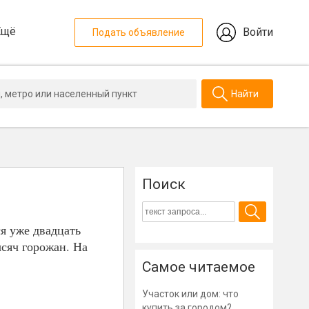
Ещё
Войти
Подать объявление
Найти
Поиск
я уже двадцать
ысяч горожан. На
Самое читаемое
Участок или дом: что
купить за городом?