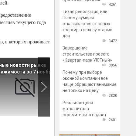
лей.
4261
Тихая революция, или
предоставление
Почему зумеры
месяцев текущего года
отказываются от новых
квартир в пользу старых
дач
р, в которых проживает
3472
Завершение
строительства проекта
«Квартал-парк УЮТный»
ные новости рынка
В программу расселения
3056
ижимости за 7 ноября
коммуналок в Петербурге
Почему при выборе
внесут изменения
оконной компании все
чаще обращают внимание
не только на цену
2820
Реальная цена
маткапитала
стремительно падает
2601