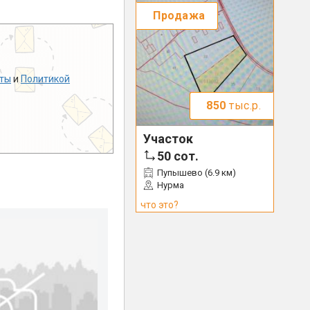
Продажа
ты
и
Политикой
850
тыс.р.
Участок
50
сот.
Пупышево (6.9 км)
Нурма
что это?