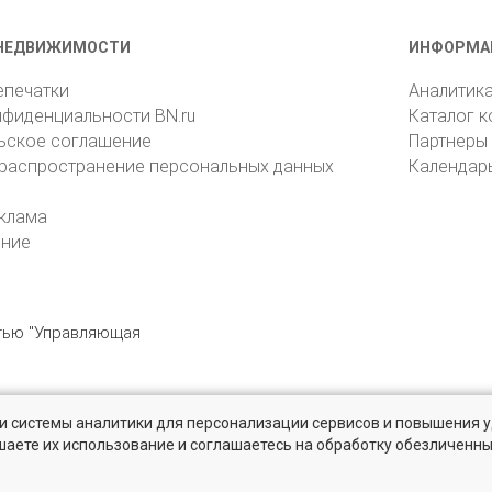
НЕДВИЖИМОСТИ
ИНФОРМА
епечатки
Аналитик
нфиденциальности BN.ru
Каталог 
ьское соглашение
Партнеры
 распространение персональных данных
Календар
клама
ение
стью "Управляющая
» и системы аналитики для персонализации сервисов и повышения 
6105, Санкт-Петербург, пр. Юрия Гагарина, 1
reklama@bn.ru
шаете их использование и соглашаетесь на обработку обезличенн
твенников и агентств недвижимости