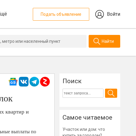
Ещё
Войти
Подать объявление
Найти
Поиск
алок
ых квартир и
Самое читаемое
Участок или дом: что
льные выплаты по
купить за городом?