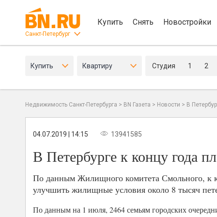
Купить
Снять
Новостройки
Санкт-Петербург
Купить
Квартиру
Студия
1
2
Недвижимость Санкт-Петербурга
>
BN Газета
>
Новости
>
В Петербур
04.07.2019 | 14:15
13941585
В Петербурге к концу года п
По данным Жилищного комитета Смольного, к ко
улучшить жилищные условия около 8 тысяч пете
По данным на 1 июля, 2464 семьям городских очеред