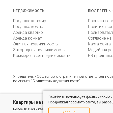
НЕДВИЖИМОСТЬ
БЮЛЛЕТЕНЬ 
Продажа квартир
Правила пер
Продажа комнат
Политика ко
Аренда квартир
Пользовател
Аренда комнат
Согласие на
Элитная недвижимость
Карта сайта
Загородная недвижимость
Медийная ре
Коммерческая недвижимость
PR продвиж
Учредитель - Общество с ограниченной ответственно
компания "Бюллетень недвижимости"
Сайт bn.ru использует файлы «cookie
© 2005 – 2026, ООО «УК «БН»
8 (812) 331-93-56
19
Квартиры на вторичном рынке
Продолжая просмотр сайта, вы разре
Более 10 тысяч квартир в Санкт-Петербурге и области от собс
Хорошо