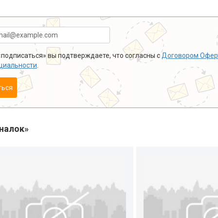
подписаться» вы подтверждаете, что согласны с
Договором Офер
циальности
.
ться
налок»