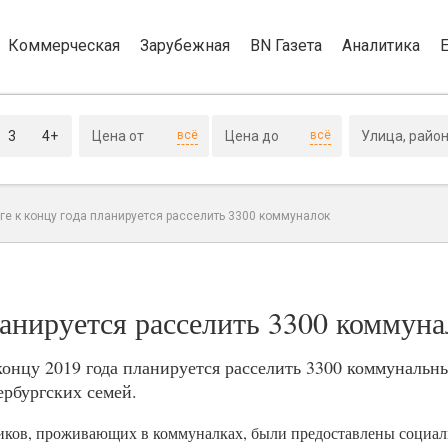
Коммерческая
Зарубежная
BN Газета
Аналитика
3
4+
всё
всё
ге к концу года планируется расселить 3300 коммуналок
ланируется расселить 3300 коммун
нцу 2019 года планируется расселить 3300 коммунальн
рбургских семей.
ников, проживающих в коммуналках, были предоставлены социа