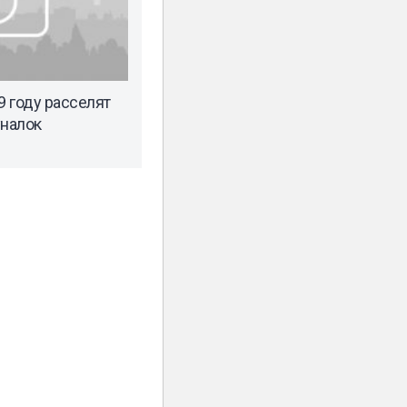
9 году расселят
уналок