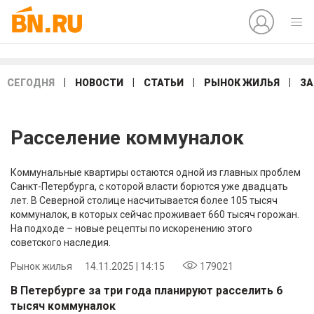
|
|
|
|
СЕГОДНЯ
НОВОСТИ
СТАТЬИ
РЫНОК ЖИЛЬЯ
ЗА
Расселение коммуналок
Коммунальные квартиры остаются одной из главных проблем
Санкт-Петербурга, с которой власти борются уже двадцать
лет. В Северной столице насчитывается более 105 тысяч
коммуналок, в которых сейчас проживает 660 тысяч горожан.
На подходе – новые рецепты по искоренению этого
советского наследия.
Рынок жилья
14.11.2025 | 14:15
179021
В Петербурге за три года планируют расселить 6
тысяч коммуналок