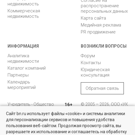
Согласие на
недвижимость
распространение
Коммерческая
персональных данных
недвижимость
Карта сайта
Медийная реклама
PR продвижение
ИНФОРМАЦИЯ
ВОЗНИКЛИ ВОПРОСЫ
Аналитика
Форум
недвижимости
Контакты
Каталог компаний
Юридическая
Партнеры
консультация
Календарь
мероприятий
Обратная связь
Учредитель - Общество
16+
© 2005 – 2026, ООО «УК
с ограниченной
«БН»
Сайт bn.ru использует файлы «cookie» и системы аналитики
ответственностью
"Управляющая
196105, Санкт-
для персонализации сервисов и повышения удобства
Квартиры на вторичном рынке
компания "Бюллетень
Петербург, пр. Юрия
пользования веб-сайтом. Продолжая просмотр сайта, вы
недвижимости"
Гагарина, 1
Более 10 тысяч квартир в Санкт-Петербурге и области от
разрешаете их использование и соглашаетесь на обработку
собственников и агентств недвижимости