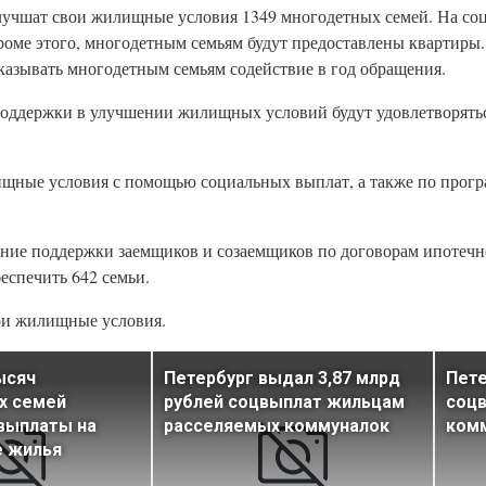
лучшат свои жилищные условия 1349 многодетных семей. На с
роме этого, многодетным семьям будут предоставлены квартиры.
оказывать многодетным семьям содействие в год обращения.
 поддержки в улучшении жилищных условий будут удовлетворять
ищные условия с помощью социальных выплат, а также по прог
вание поддержки заемщиков и созаемщиков по договорам ипотечн
беспечить 642 семьи.
вои жилищные условия.
ысяч
Петербург выдал 3,87 млрд
Пете
х семей
рублей соцвыплат жильцам
соцв
выплаты на
расселяемых коммуналок
ком
е жилья