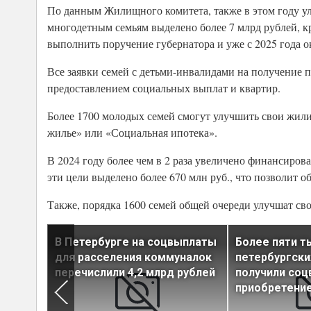
По данным Жилищного комитета, также в этом году у
многодетным семьям выделено более 7 млрд рублей, к
выполнить поручение губернатора и уже с 2025 года 
Все заявки семей с детьми-инвалидами на получение
предоставлением социальных выплат и квартир.
Более 1700 молодых семей смогут улучшить свои жил
жилье» или «Социальная ипотека».
В 2024 году более чем в 2 раза увеличено финансиро
эти цели выделено более 670 млн руб., что позволит о
Также, порядка 1600 семей общей очереди улучшат с
плат на
В Петербурге на соцвыплаты
Более пяти т
к в
для расселения коммуналок
петербургски
я до
перечислили 4,2 млрд рублей
получили соц
приобретени