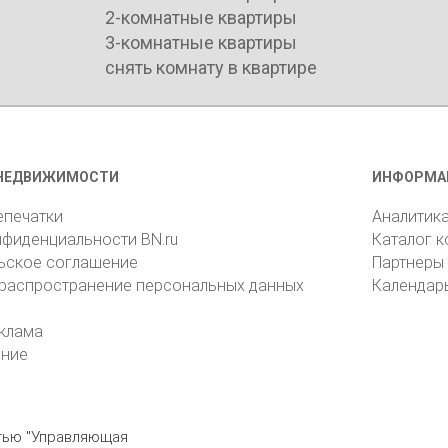
2-комнатные квартиры
3-комнатные квартиры
снять комнату в квартире
НЕДВИЖИМОСТИ
ИНФОРМА
епечатки
Аналитик
нфиденциальности BN.ru
Каталог 
ьское соглашение
Партнеры
 распространение персональных данных
Календар
клама
ение
стью "Управляющая