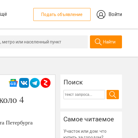
Ещё
Войти
Подать объявление
Найти
Поиск
коло 4
Самое читаемое
та Петербурга
Участок или дом: что
купить за городом?