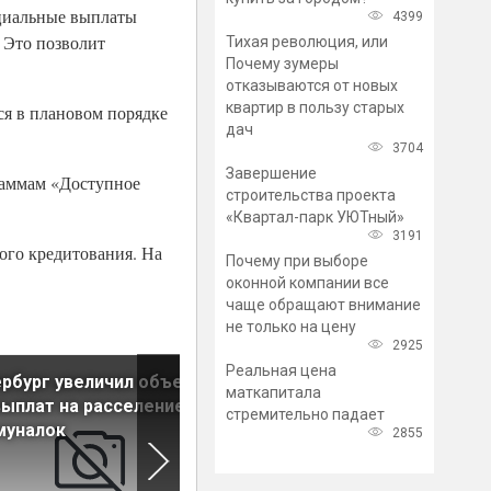
оциальные выплаты
4399
 Это позволит
Тихая революция, или
Почему зумеры
отказываются от новых
квартир в пользу старых
ся в плановом порядке
дач
3704
Завершение
раммам «Доступное
строительства проекта
«Квартал-парк УЮТный»
3191
ого кредитования. На
Почему при выборе
оконной компании все
чаще обращают внимание
не только на цену
2925
Реальная цена
рбург увеличил объем
Срок ожидания соцвыплат 
маткапитала
ыплат на расселение
расселение коммуналок в
стремительно падает
муналок
Петербурге сократился до
2855
года