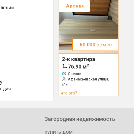
Аренда
елении
60 000
р./мес.
2-к квартира
2
76.90
м
Озерки
Афанасьевская улица,
у
«1»
х дач
что это?
Загородная недвижимость
купить дом