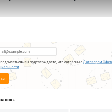
подписаться» вы подтверждаете, что согласны с
Договором Офер
циальности
.
ться
налок»