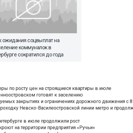
к ожидания соцвыплат на
селение коммуналок в
рбурге сократился до года
еры по росту цен на строящиеся квартиры в июле
нноостровском готовят к заселению
уемых закрытиях и ограничениях дорожного движения с 8 
роходку Невско-Василеостровской линии метро и продолж
Петербурге в июле продолжили рост
ткроют на территории предприятия «Ручьи»