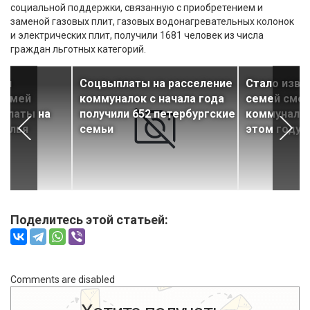
социальной поддержки, связанную с приобретением и
заменой газовых плит, газовых водонагревательных колонок
и электрических плит, получили 1681 человек из числа
граждан льготных категорий.
яч
Соцвыплаты на расселение
Стало изве
 семей
коммуналок с начала года
семей смог
ыплаты на
получили 652 петербургские
коммуналок
жилья
семьи
этом году
Поделитесь этой статьей:
Comments are disabled