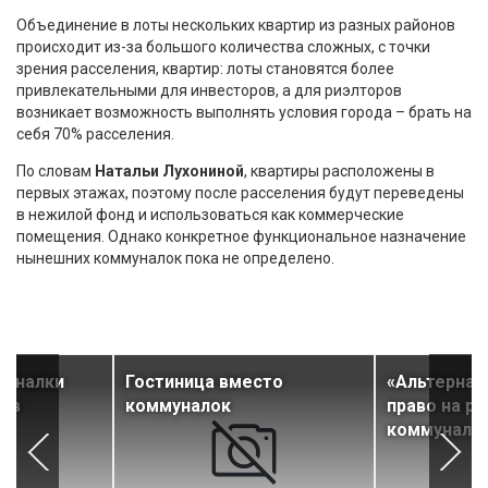
Объединение в лоты нескольких квартир из разных районов
происходит из-за большого количества сложных, с точки
зрения расселения, квартир: лоты становятся более
привлекательными для инвесторов, а для риэлторов
возникает возможность выполнять условия города – брать на
себя 70% расселения.
По словам
Натальи Лухониной
, квартиры расположены в
первых этажах, поэтому после расселения будут переведены
в нежилой фонд и использоваться как коммерческие
помещения. Однако конкретное функциональное назначение
нынешних коммуналок пока не определено.
муналки
Гостиница вместо
«Альтернат
ров
коммуналок
право на р
коммунало