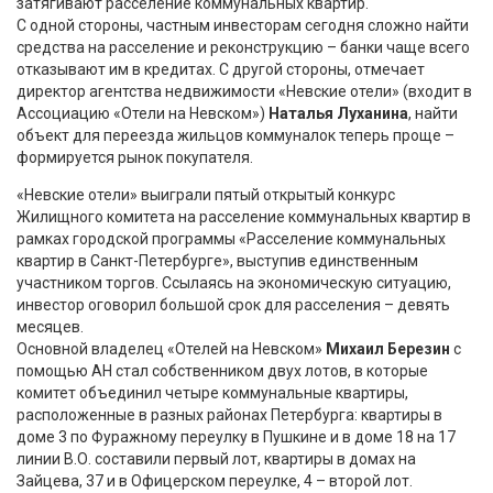
затягивают расселение коммунальных квартир.
С одной стороны, частным инвесторам сегодня сложно найти
средства на расселение и реконструкцию – банки чаще всего
отказывают им в кредитах. С другой стороны, отмечает
директор агентства недвижимости «Невские отели» (входит в
Ассоциацию «Отели на Невском»)
Наталья Луханина
, найти
объект для переезда жильцов коммуналок теперь проще –
формируется рынок покупателя.
«Невские отели» выиграли пятый открытый конкурс
Жилищного комитета на расселение коммунальных квартир в
рамках городской программы «Расселение коммунальных
квартир в Санкт-Петербурге», выступив единственным
участником торгов. Ссылаясь на экономическую ситуацию,
инвестор оговорил большой срок для расселения – девять
месяцев.
Основной владелец «Отелей на Невском»
Михаил Березин
с
помощью АН стал собственником двух лотов, в которые
комитет объединил четыре коммунальные квартиры,
расположенные в разных районах Петербурга: квартиры в
доме 3 по Фуражному переулку в Пушкине и в доме 18 на 17
линии В.О. составили первый лот, квартиры в домах на
Зайцева, 37 и в Офицерском переулке, 4 – второй лот.