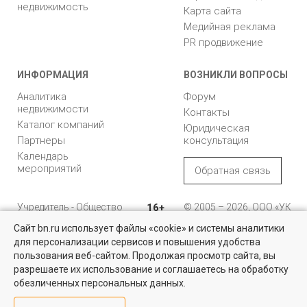
недвижимость
Карта сайта
Медийная реклама
PR продвижение
ИНФОРМАЦИЯ
ВОЗНИКЛИ ВОПРОСЫ
Аналитика
Форум
недвижимости
Контакты
Каталог компаний
Юридическая
Партнеры
консультация
Календарь
мероприятий
Обратная связь
Учредитель - Общество
16+
© 2005 – 2026, ООО «УК
с ограниченной
«БН»
Сайт bn.ru использует файлы «cookie» и системы аналитики
ответственностью
"Управляющая
196105, Санкт-
для персонализации сервисов и повышения удобства
компания "Бюллетень
Петербург, пр. Юрия
пользования веб-сайтом. Продолжая просмотр сайта, вы
недвижимости"
Гагарина, 1
разрешаете их использование и соглашаетесь на обработку
обезличенных персональных данных.
8 (812) 331-93-56