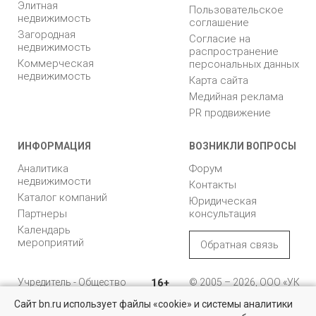
Элитная
Пользовательское
недвижимость
соглашение
Загородная
Согласие на
недвижимость
распространение
Коммерческая
персональных данных
недвижимость
Карта сайта
Медийная реклама
PR продвижение
ИНФОРМАЦИЯ
ВОЗНИКЛИ ВОПРОСЫ
Аналитика
Форум
недвижимости
Контакты
Каталог компаний
Юридическая
Партнеры
консультация
Календарь
мероприятий
Обратная связь
Учредитель - Общество
16+
© 2005 – 2026, ООО «УК
с ограниченной
«БН»
Сайт bn.ru использует файлы «cookie» и системы аналитики
ответственностью
"Управляющая
196105, Санкт-