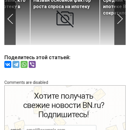
казали, кто
Назван основной фактор
Средний че
ипотеку в
роста спроса на ипотеку
ипотеке ВТ
сократился
Поделитесь этой статьей:
Comments are disabled
Хотите получать
свежие новости BN.ru?
Подпишитесь!
email: