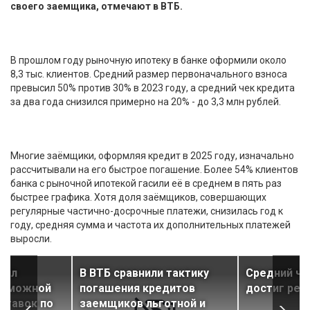
своего заемщика, отмечают в ВТБ.
В прошлом году рыночную ипотеку в банке оформили около
8,3 тыс. клиентов. Средний размер первоначального взноса
превысил 50% против 30% в 2023 году, а средний чек кредита
за два года снизился примерно на 20% - до 3,3 млн рублей.
Многие заёмщики, оформляя кредит в 2025 году, изначально
рассчитывали на его быстрое погашение. Более 54% клиентов
банка с рыночной ипотекой гасили её в среднем в пять раз
быстрее графика. Хотя доля заёмщиков, совершающих
регулярные частично-досрочные платежи, снизилась год к
году, средняя сумма и частота их дополнительных платежей
выросли.
нил
В ВТБ сравнили тактику
Средний че
озможной
погашения кредитов
достиг рек
ставок по
заемщиков льготной и