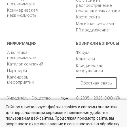
Согласие на
недвижимость
распространение
Коммерческая
персональных данных
недвижимость
Карта сайта
Медийная реклама
PR продвижение
ИНФОРМАЦИЯ
ВОЗНИКЛИ ВОПРОСЫ
Аналитика
Форум
недвижимости
Контакты
Каталог компаний
Юридическая
Партнеры
консультация
Календарь
мероприятий
Обратная связь
Учредитель - Общество
16+
© 2005 – 2026, ООО «УК
с ограниченной
«БН»
Сайт bn.ru использует файлы «cookie» и системы аналитики
ответственностью
"Управляющая
196105, Санкт-
для персонализации сервисов и повышения удобства
компания "Бюллетень
Петербург, пр. Юрия
пользования веб-сайтом. Продолжая просмотр сайта, вы
недвижимости"
Гагарина, 1
разрешаете их использование и соглашаетесь на обработку