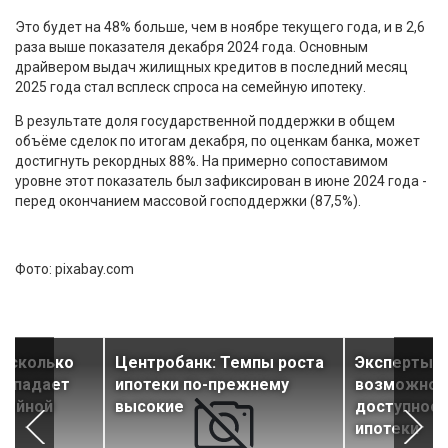
Это будет на 48% больше, чем в ноябре текущего года, и в 2,6
раза выше показателя декабря 2024 года. Основным
драйвером выдач жилищных кредитов в последний месяц
2025 года стал всплеск спроса на семейную ипотеку.
В результате доля государственной поддержки в общем
объёме сделок по итогам декабря, по оценкам банка, может
достигнуть рекордных 88%. На примерно сопоставимом
уровне этот показатель был зафиксирован в июне 2024 года -
перед окончанием массовой господдержки (87,5%).
Фото: pixabay.com
, сколько
Центробанк: Темпы роста
Эксперты о
попадает
ипотеки по-прежнему
возможное
мейной
высокие
доступност
ипотеки