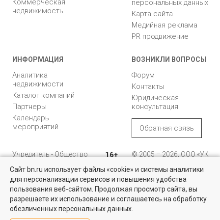
Коммерческая
персональных данных
недвижимость
Карта сайта
Медийная реклама
PR продвижение
ИНФОРМАЦИЯ
ВОЗНИКЛИ ВОПРОСЫ
Аналитика
Форум
недвижимости
Контакты
Каталог компаний
Юридическая
Партнеры
консультация
Календарь
мероприятий
Обратная связь
Учредитель - Общество
16+
© 2005 – 2026, ООО «УК
с ограниченной
«БН»
Сайт bn.ru использует файлы «cookie» и системы аналитики
ответственностью
"Управляющая
196105, Санкт-
для персонализации сервисов и повышения удобства
компания "Бюллетень
Петербург, пр. Юрия
пользования веб-сайтом. Продолжая просмотр сайта, вы
недвижимости"
Гагарина, 1
разрешаете их использование и соглашаетесь на обработку
обезличенных персональных данных.
8 (812) 331-93-56