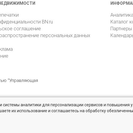
НЕДВИЖИМОСТИ
ИНФОРМА
епечатки
Аналитик
нфиденциальности BN.ru
Каталог 
ьское соглашение
Партнеры
 распространение персональных данных
Календар
клама
ение
стью "Управляющая
» и системы аналитики для персонализации сервисов и повышения 
6105, Санкт-Петербург, пр. Юрия Гагарина, 1
reklama@bn.ru
шаете их использование и соглашаетесь на обработку обезличенн
 рынке жилья на портале BN.ru