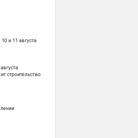
10 и 11 августа
августа
ит строительство
елении