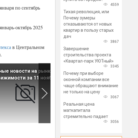
4559
января по сентябрь
Тихая революция, или
Почему зумеры
отказываются от новых
январь-октябрь 2025
квартир в пользу старых
дач
3867
лекса
в Центральном
Завершение
.
строительства проекта
«Квартал-парк УЮТный»
3345
ные новости на рынке
Главные новости на рынке
Почему при выборе
ижимости за 11 ноября
недвижимости за 10 ноября
оконной компании все
чаще обращают внимание
не только на цену
3067
Реальная цена
маткапитала
стремительно падает
3056