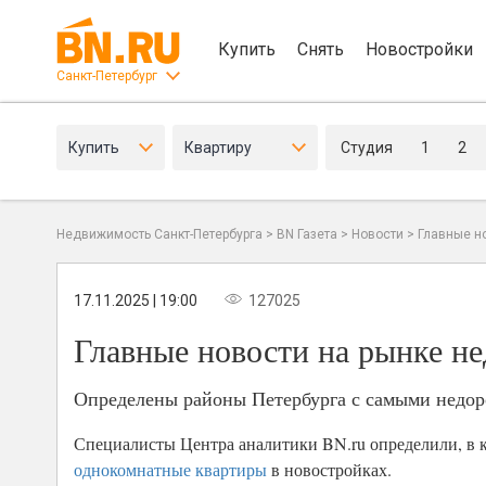
Купить
Снять
Новостройки
Санкт-Петербург
Купить
Квартиру
Студия
1
2
Недвижимость Санкт-Петербурга
>
BN Газета
>
Новости
>
Главные н
17.11.2025 | 19:00
127025
Главные новости на рынке не
Определены районы Петербурга с самыми недор
Специалисты Центра аналитики BN.ru определили, в к
однокомнатные квартиры
в новостройках.