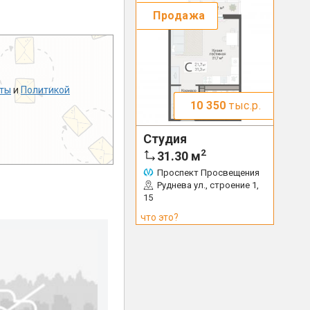
Продажа
ты
и
Политикой
10 350
тыс.р.
Студия
2
31.30
м
Проспект Просвещения
Руднева ул., строение 1,
15
что это?