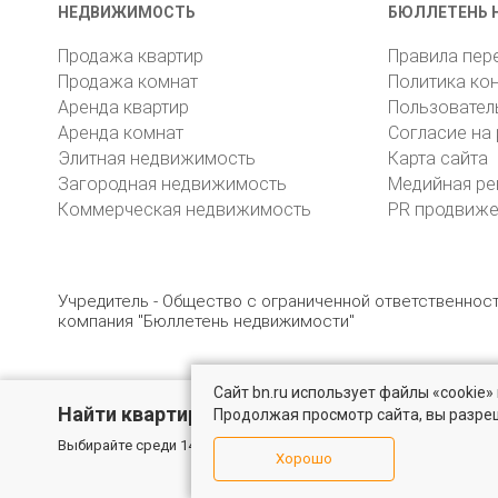
НЕДВИЖИМОСТЬ
БЮЛЛЕТЕНЬ 
Продажа квартир
Правила пер
Продажа комнат
Политика ко
Аренда квартир
Пользовател
Аренда комнат
Согласие на
Элитная недвижимость
Карта сайта
Загородная недвижимость
Медийная ре
Коммерческая недвижимость
PR продвиж
Учредитель - Общество с ограниченной ответственно
компания "Бюллетень недвижимости"
Сайт bn.ru использует файлы «cookie
© 2005 – 2026, ООО «УК «БН»
8 (812) 331-93-56
19
Найти квартиру - это просто!
Продолжая просмотр сайта, вы разре
Выбирайте среди 14 тысяч проверенных вариантов на вторичом
Хорошо