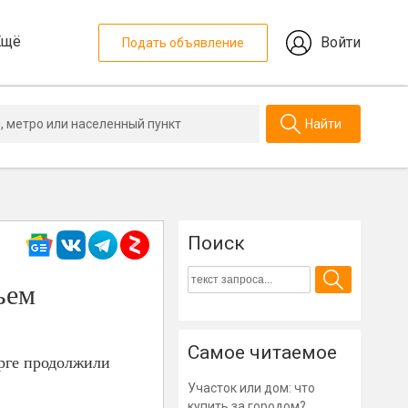
Ещё
Войти
Подать объявление
Найти
Поиск
ъем
Самое читаемое
урге продолжили
Участок или дом: что
купить за городом?