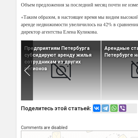
Объем предложения за последний месяц почти не измен
«Таким образом, в настоящее время мы видим высокий
аренде недвижимости увеличилось на 42% в сравнении 
директор агентства Елена Куликова.
ого
Предприятиям Петербурга
Арендные ста
щается
субсидируют аренду жилья
Петербурге н
д
сотрудникам из других
регионов
Поделитесь этой статьей:
Comments are disabled