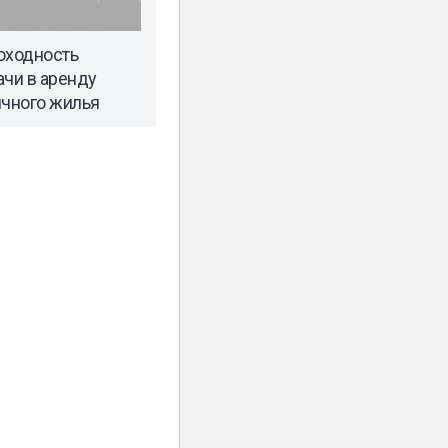
оходность
ачи в аренду
ичного жилья