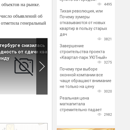
 объектов на рынке.
4495
Тихая революция, или
 число объявлений об
Почему зумеры
- отметила генеральный
отказываются от новых
квартир в пользу старых
дач
3821
тербурге снизилась
Предложение арендного
Завершение
дность от сдачи квартир
жилья в России сокращаетс
строительства проекта
«Квартал-парк УЮТный»
енду
второй квартал подряд
3275
Почему при выборе
оконной компании все
чаще обращают внимание
не только на цену
3020
Реальная цена
маткапитала
стремительно падает
2982