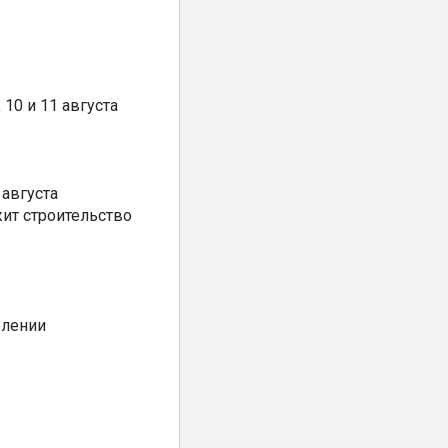
10 и 11 августа
августа
ит строительство
елении