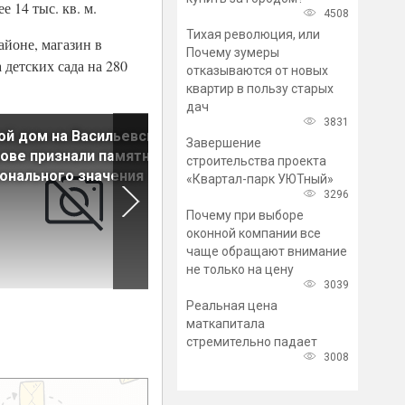
 14 тыс. кв. м.
4508
Тихая революция, или
айоне, магазин в
Почему зумеры
 детских сада на 280
отказываются от новых
квартир в пользу старых
дач
3831
й дом на Васильевском
Две улицы в Красносельск
Завершение
ове признали памятником
районе Петербурга получил
строительства проекта
онального значения
названия
«Квартал-парк УЮТный»
3296
Почему при выборе
оконной компании все
чаще обращают внимание
не только на цену
3039
Реальная цена
маткапитала
стремительно падает
3008