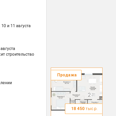
10 и 11 августа
августа
ит строительство
Продажа
елении
18 450
тыс.р.