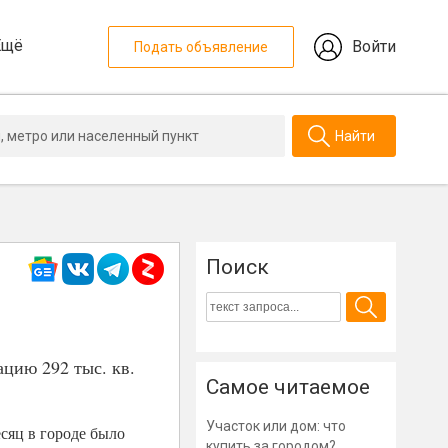
Ещё
Войти
Подать объявление
Найти
Поиск
ацию 292 тыс. кв.
Самое читаемое
Участок или дом: что
сяц в городе было
купить за городом?