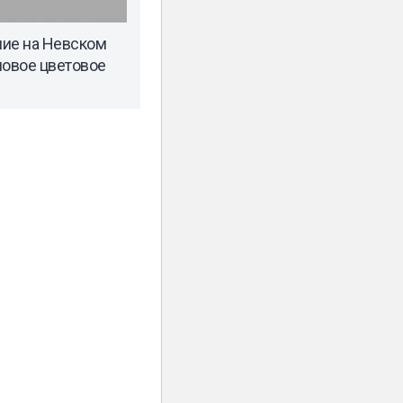
ние на Невском
новое цветовое