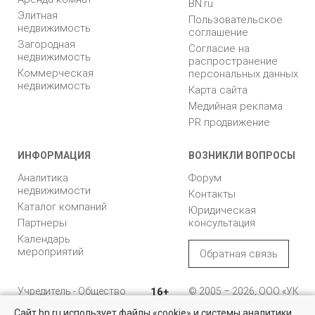
BN.ru
Элитная
Пользовательское
недвижимость
соглашение
Загородная
Согласие на
недвижимость
распространение
Коммерческая
персональных данных
недвижимость
Карта сайта
Медийная реклама
PR продвижение
ИНФОРМАЦИЯ
ВОЗНИКЛИ ВОПРОСЫ
Аналитика
Форум
недвижимости
Контакты
Каталог компаний
Юридическая
Партнеры
консультация
Календарь
мероприятий
Обратная связь
Учредитель - Общество
16+
© 2005 – 2026, ООО «УК
с ограниченной
«БН»
Сайт bn.ru использует файлы «cookie» и системы аналитики
ответственностью