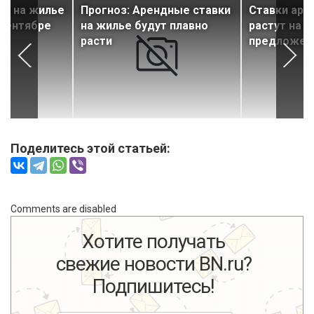
ки на жилье
Прогноз: Арендные ставки
Ставки аре
 сентябре
на жилье будут плавно
растут на 
ст
расти
предложен
Поделитесь этой статьей:
Comments are disabled
Хотите получать
свежие новости BN.ru?
Подпишитесь!