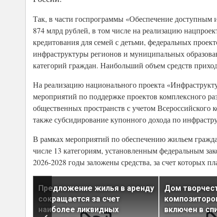
Так, в части госпрограммы «Обеспечение доступным 
874 млрд рублей, в том числе на реализацию нацпрое
кредитования для семей с детьми, федеральных проек
инфраструктуры регионов и муниципальных образован
категорий граждан. Наибольший объем средств приход
На реализацию национального проекта «Инфраструктур
мероприятий по поддержке проектов комплексного раз
общественных пространств с учетом Всероссийского к
также субсидирование купонного дохода по инфраст
В рамках мероприятий по обеспечению жильем гражда
числе 13 категориям, установленным федеральным зак
2026-2028 годы заложены средства, за счет которых пл
ого
Предложение жилья в аренду
Дом творчес
сокращается за счет
композиторов
верти
наиболее ликвидных
включен в сп