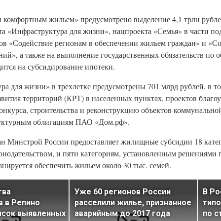
и комфортным жильем» предусмотрено выделение 4,1 трлн рубле
кта «Инфраструктура для жизни», нацпроекта «Семья» в части п
тов «Содействие регионам в обеспечении жильем граждан» и «С
ий», а также на выполнение государственных обязательств по 
ится на субсидирование ипотеки.
а для жизни» в трехлетке предусмотрены 701 млрд рублей, в т
вития территорий (КРТ) в населенных пунктах, проектов благо
онкурса, строительства и реконструкцию объектов коммунально
руктурным облигациям ПАО «Дом.рф».
н Минстрой России предоставляет жилищные субсидии 18 катег
онодательством, и пяти категориям, установленным решениями 
анируется обеспечить жильем около 30 тыс. семей.
тва
Уже 60 регионов России
В Р
 в Репино
расселили жилье, признанное
типо
исок выявленных
аварийным до 2017 года
по с