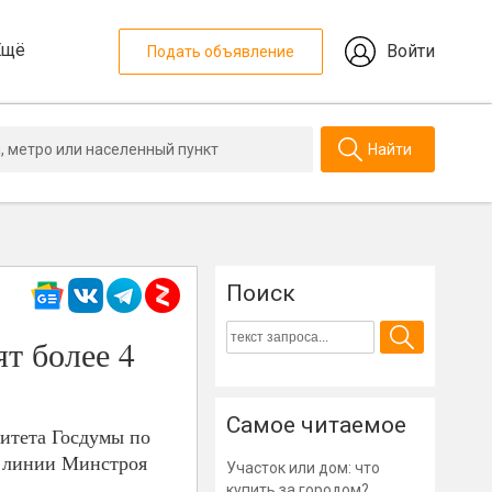
Ещё
Войти
Подать объявление
Найти
Поиск
т более 4
Самое читаемое
итета Госдумы по
о линии Минстроя
Участок или дом: что
купить за городом?