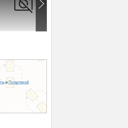
ты
и
Политикой