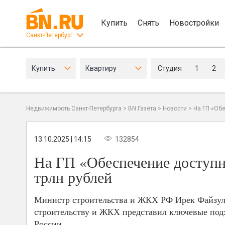
Купить
Снять
Новостройки
Санкт-Петербург
Купить
Квартиру
Студия
1
2
Недвижимость Санкт-Петербурга
>
BN Газета
>
Новости
>
На ГП «Об
13.10.2025 | 14:15
132854
На ГП «Обеспечение доступ
трлн рублей
Министр строительства и ЖКХ РФ Ирек Файзулл
строительству и ЖКХ представил ключевые под
России.