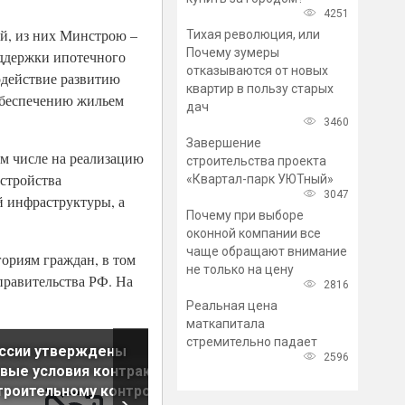
4251
й, из них Минстрою –
Тихая революция, или
Почему зумеры
оддержки ипотечного
отказываются от новых
одействие развитию
квартир в пользу старых
обеспечению жильем
дач
3460
Завершение
ом числе на реализацию
строительства проекта
устройства
«Квартал-парк УЮТный»
3047
й инфраструктуры, а
Почему при выборе
оконной компании все
чаще обращают внимание
ориям граждан, в том
не только на цену
правительства РФ. На
2816
Реальная цена
маткапитала
стремительно падает
оссии утверждены
Программа капитального
2596
вые условия контрактов
ремонта в Петербурге
троительному контролю
выполнена на три четверти