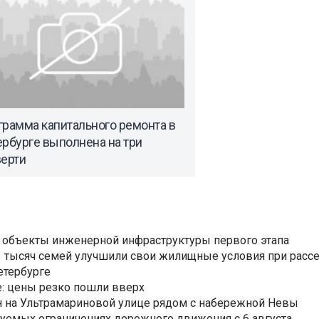
грамма капитального ремонта в
рбурге выполнена на три
верти
 объекты инженерной инфраструктуры первого этапа
3,3 тысяч семей улучшили свои жилищные условия при расс
етербурге
: цены резко пошли вверх
н на Ультрамариновой улице рядом с набережной Невы
уемых ограничениях дорожного движения с 6 августа