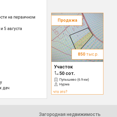
сти на первичном
Продажа
и 5 августа
850
тыс.р.
Участок
50
сот.
Пупышево (6.9 км)
у
Нурма
х дач
что это?
Загородная недвижимость