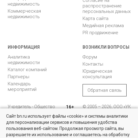
Согласие на
недвижимость
распространение
Коммерческая
персональных данных
недвижимость
Карта сайта
Медийная реклама
PR продвижение
ИНФОРМАЦИЯ
ВОЗНИКЛИ ВОПРОСЫ
Аналитика
Форум
недвижимости
Контакты
Каталог компаний
Юридическая
Партнеры
консультация
Календарь
мероприятий
Обратная связь
Учредитель - Общество
16+
© 2005 – 2026, ООО «УК
с ограниченной
«БН»
Сайт bn.ru использует файлы «cookie» и системы аналитики
ответственностью
"Управляющая
196105, Санкт-
для персонализации сервисов и повышения удобства
Квартиры на вторичном рынке
компания "Бюллетень
Петербург, пр. Юрия
пользования веб-сайтом. Продолжая просмотр сайта, вы
недвижимости"
Гагарина, 1
Более 10 тысяч квартир в Санкт-Петербурге и области от
разрешаете их использование и соглашаетесь на обработку
собственников и агентств недвижимости