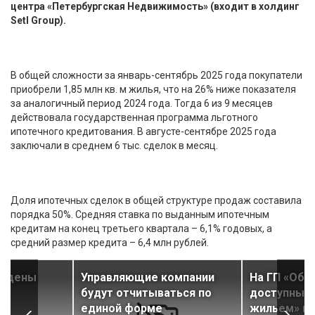
центра «Петербургская Недвижимость» (входит в холдинг
Setl Group).
В общей сложности за январь-сентябрь 2025 года покупатели
приобрели 1,85 млн кв. м жилья, что на 26% ниже показателя
за аналогичный период 2024 года. Тогда 6 из 9 месяцев
действовала государственная программа льготного
ипотечного кредитования. В августе-сентябре 2025 года
заключали в среднем 6 тыс. сделок в месяц.
Доля ипотечных сделок в общей структуре продаж составила
порядка 50%. Средняя ставка по выданным ипотечным
кредитам на конец третьего квартала – 6,1% годовых, а
средний размер кредита – 6,4 млн рублей.
рждены
Управляющие компании
На ГП «Обе
ия
будут отчитываться по
доступным
единой форме
жильем» вы