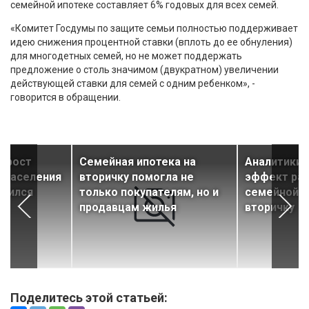
семейной ипотеке составляет 6% годовых для всех семей.
«Комитет Госдумы по защите семьи полностью поддерживает
идею снижения процентной ставки (вплоть до ее обнуления)
для многодетных семей, но не может поддержать
предложение о столь значимом (двукратном) увеличении
действующей ставки для семей с одним ребенком», -
говорится в обращении.
рирост
Семейная ипотека на
Аналитики 
 населения
вторичку помогла не
эффект рас
орился
только покупателям, но и
семейной и
продавцам жилья
вторичку
Поделитесь этой статьей: