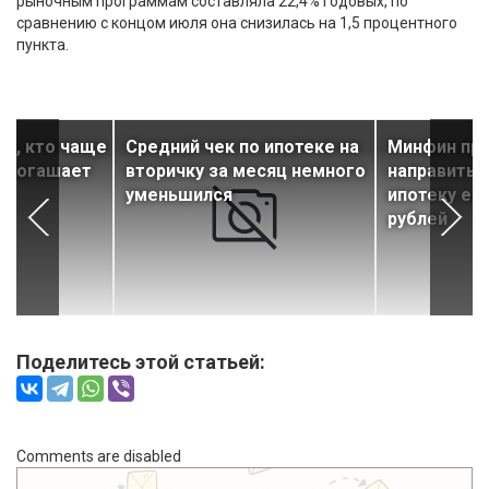
рыночным программам составляла 22,4% годовых, по
сравнению с концом июля она снизилась на 1,5 процентного
пункта.
ал, кто чаще
Средний чек по ипотеке на
Минфин пр
о погашает
вторичку за месяц немного
направить 
уменьшился
ипотеку ещ
рублей
Поделитесь этой статьей:
Comments are disabled