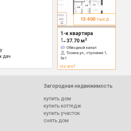
15 400
тыс.р.
1-к квартира
2
37.70
м
Обводный канал
у
Тосина ул., строение 1,
х дач
3к1
что это?
Загородная недвижимость
купить дом
купить коттедж
купить участок
снять дом