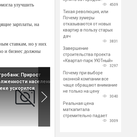
омогла улучшить
4509
Тихая революция, или
Почему зумеры
дящие зарплаты, на
отказываются от новых
квартир в пользу старых
дач
3831
ным ставкам, но у них
Завершение
тво и бизнес должны
строительства проекта
«Квартал-парк УЮТный»
3297
Почему при выборе
робанк: Прирост
Средний чек по ипотеке на
оконной компании все
лженности населения по
вторичку за месяц немного
чаще обращают внимание
еке ускорился
уменьшился
не только на цену
3040
Реальная цена
маткапитала
стремительно падает
3009