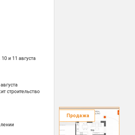
10 и 11 августа
августа
ит строительство
Продажа
елении