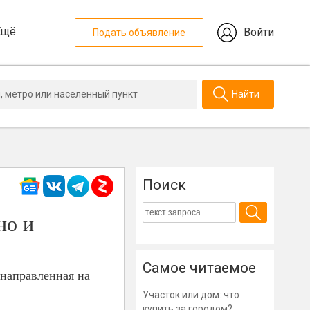
Ещё
Войти
Подать объявление
Найти
Поиск
но и
Самое читаемое
 направленная на
Участок или дом: что
купить за городом?