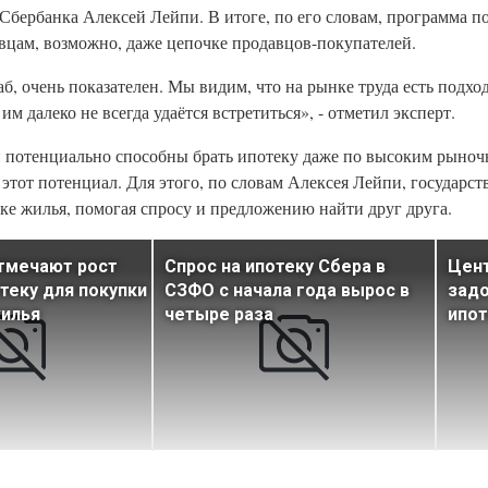
бербанка Алексей Лейпи. В итоге, по его словам, программа п
вцам, возможно, даже цепочке продавцов-покупателей.
б, очень показателен. Мы видим, что на рынке труда есть подхо
 далеко не всегда удаётся встретиться», - отметил эксперт.
 потенциально способны брать ипотеку даже по высоким рыноч
 этот потенциал. Для этого, по словам Алексея Лейпи, государс
е жилья, помогая спросу и предложению найти друг друга.
тмечают рост
Спрос на ипотеку Сбера в
Цент
отеку для покупки
СЗФО с начала года вырос в
задо
жилья
четыре раза
ипот