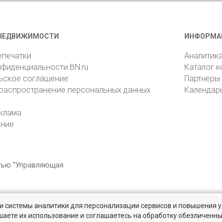
НЕДВИЖИМОСТИ
ИНФОРМА
епечатки
Аналитик
нфиденциальности BN.ru
Каталог 
ьское соглашение
Партнеры
 распространение персональных данных
Календар
клама
ение
стью "Управляющая
» и системы аналитики для персонализации сервисов и повышения 
6105, Санкт-Петербург, пр. Юрия Гагарина, 1
reklama@bn.ru
шаете их использование и соглашаетесь на обработку обезличенн