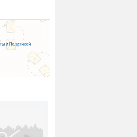
ты
и
Политикой