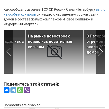
Как сообщалось ранее, ГСУ СК России Санкт-Петербургу
взяло
на особый контроль
ситуацию с нарушением сроков сдачи
домов в составе жилых комплексов «Новое Колпино» и
«Курортный квартал».
ь
На рынке новостроек
В Петербур
 в сделках с
появились позитивные
отремонтир
ю
сигналы
около 200 
домов
Поделитесь этой статьей:
Comments are disabled