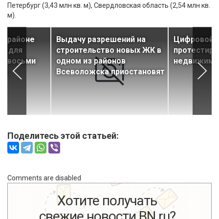
Петербург (3,43 млн кв. м), Свердловская область (2,54 млн кв.
м).
м районе
Выдачу разрешений на
Цифровой 
ье для
строительство новых ЖК в
протестиро
из восьми
одном из районов
недвижимо
ов
Всеволожска приостановят
Поделитесь этой статьей:
Comments are disabled
Хотите получать
свежие новости BN.ru?