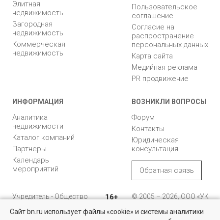
Элитная
Пользовательское
недвижимость
соглашение
Загородная
Согласие на
недвижимость
распространение
Коммерческая
персональных данных
недвижимость
Карта сайта
Медийная реклама
PR продвижение
ИНФОРМАЦИЯ
ВОЗНИКЛИ ВОПРОСЫ
Аналитика
Форум
недвижимости
Контакты
Каталог компаний
Юридическая
Партнеры
консультация
Календарь
мероприятий
Обратная связь
Учредитель - Общество
16+
© 2005 – 2026, ООО «УК
с ограниченной
«БН»
Сайт bn.ru использует файлы «cookie» и системы аналитики
ответственностью
"Управляющая
196105, Санкт-