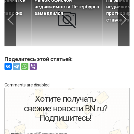
охраняется
Рынок офисной
На рынке с
т
недвижимости Петербурга
недвижимо
складских
замедлился
прогнозиру
ставок аре
Поделитесь этой статьей:
Comments are disabled
Хотите получать
свежие новости BN.ru?
Подпишитесь!
email: