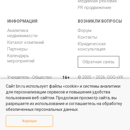
Медийная реклама
PR продвижение
ИНФОРМАЦИЯ
ВОЗНИКЛИ ВОПРОСЫ
Аналитика
Форум
недвижимости
Контакты
Каталог компаний
Юридическая
Партнеры
консультация
Календарь
мероприятий
Обратная связь
Учредитель - Общество
16+
© 2005 – 2026, ООО «УК
с ограниченной
«БН»
Сайт bn.ru использует файлы «cookie» и системы аналитики
ответственностью
"Управляющая
196105, Санкт-
для персонализации сервисов и повышения удобства
Недвижимость для бизнеса
компания "Бюллетень
Петербург, пр. Юрия
пользования веб-сайтом. Продолжая просмотр сайта, вы
недвижимости"
Гагарина, 1
Большой выбор актуальных объектов по выгодным ценам в
разрешаете их использование и соглашаетесь на обработку
Санкт-Петербурге и области
обезличенных персональных данных.
8 (812) 331-93-56
Посмотреть объявления
Хорошо
reklama@bn.ru