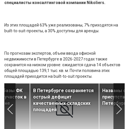
специалисты консалтинговой компании Nikoliers.
Из этих площадей 63% уже реализованы, 7% приходятся на
built-to-suit-проекты, а 30% доступны для аренды.
По прогнозам экспертов, объем ввода офисной
недвижимости в Петербурге в 2026-2027 годах также
сохранится на низком уровне: ожидается сдача 14 объектов
общей площадью 139,1 тыс. кв. м. Почти половина этих
площадей приходится на built-to-suit проекты.
я базы ФК
В Петербурге сохраняется
Названы ст
т участок в
острый дефицит
присутстви
йоне
качественных складских
Петербурга
площадей