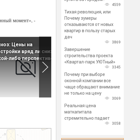
4559
Тихая революция, или
Почему зумеры
анный момент», -
отказываются от новых
квартир в пользу старых
дач
3869
ноз: Цены на
Мнение: Рынок новостроек
Завершение
стройки вряд ли снизятся
находится в выжидательно
строительства проекта
кой-либо перспективе
позиции
«Квартал-парк УЮТный»
3345
Почему при выборе
оконной компании все
чаще обращают внимание
не только на цену
3069
Реальная цена
маткапитала
стремительно падает
3058