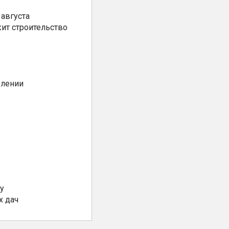
августа
ит строительство
елении
у
х дач