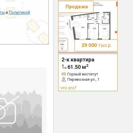
Продажа
ты
и
Политикой
29 000
тыс.р.
2-к квартира
2
61.50
м
Горный институт
Перевозная ул., 1
что это?