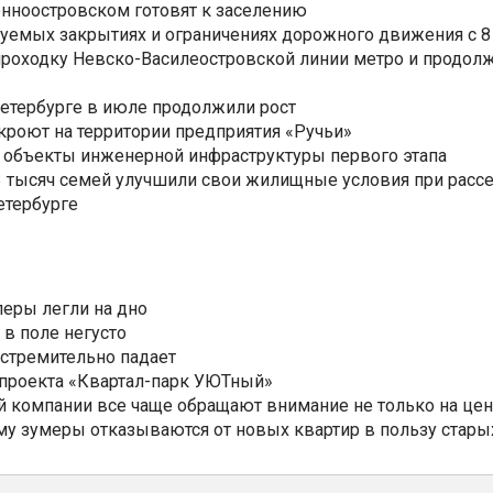
нноостровском готовят к заселению
уемых закрытиях и ограничениях дорожного движения с 8 
роходку Невско-Василеостровской линии метро и продолж
Петербурге в июле продолжили рост
ткроют на территории предприятия «Ручьи»
 объекты инженерной инфраструктуры первого этапа
3,3 тысяч семей улучшили свои жилищные условия при расс
етербурге
еры легли на дно
 в поле негусто
 стремительно падает
 проекта «Квартал-парк УЮТный»
 компании все чаще обращают внимание не только на цен
му зумеры отказываются от новых квартир в пользу стары