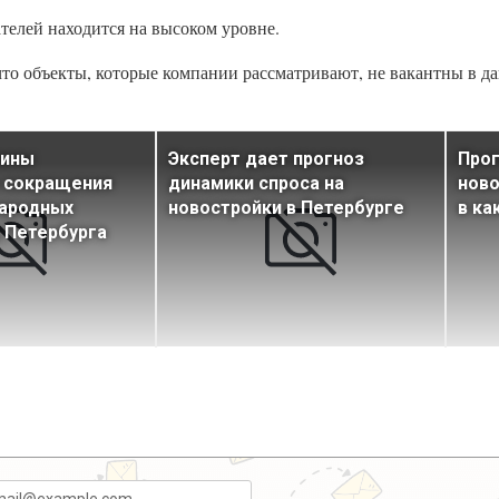
ателей находится на высоком уровне.
что объекты, которые компании рассматривают, не вакантны в д
чины
Эксперт дает прогноз
Прог
 сокращения
динамики спроса на
ново
ародных
новостройки в Петербурге
в ка
 Петербурга