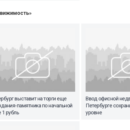
движимость»
рбург выставит на торги еще
Ввод офисной нед
здания-памятника по начальной
Петербурге сохран
 1 рубль
уровне