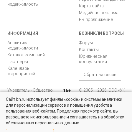
недвижимость
Карта сайта
Медийная реклама
PR продвижение
ИНФОРМАЦИЯ
ВОЗНИКЛИ ВОПРОСЫ
Аналитика
Форум
недвижимости
Контакты
Каталог компаний
Юридическая
Партнеры
консультация
Календарь
мероприятий
Обратная связь
Учредитель - Общество
16+
© 2005 – 2026, ООО «УК
с ограниченной
«БН»
Сайт bn.ru использует файлы «cookie» и системы аналитики
ответственностью
"Управляющая
196105, Санкт-
для персонализации сервисов и повышения удобства
Коммерческая недвижимость
компания "Бюллетень
Петербург, пр. Юрия
пользования веб-сайтом. Продолжая просмотр сайта, вы
недвижимости"
Гагарина, 1
Проверенные объекты под различные цели в Санкт-Петербурге и
разрешаете их использование и соглашаетесь на обработку
Ленинградской области
обезличенных персональных данных.
8 (812) 331-93-56