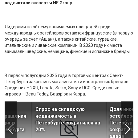
подсчитали эксперты NF Group.
Лидерами по объему занимаемых площадей среди
международных ретейлеров остаются французские (в первую
очередь за счет «Ашан»), а также китайские, турецкие,
итальянские и ливанские компании. В 2020 году их места
занимали шведские, немецкие, финские и испанские бренды.
В первом полугодии 2025 года в торговых центрах Санкт-
Петербурга закрылись магазины пяти иностранных брендов.
Среди них – 2XU, Loriata, Seiko, Sony и UGG. Среди новых
игроков – Beau Today, Baasploa и Kappa.
ны
Спрос на складскую
Доля иност
окращения
недвижимость в
ретейлеров
родных
Петербурге сократился на
Петербурга 
етербурга
20%
сократилас
вдвое