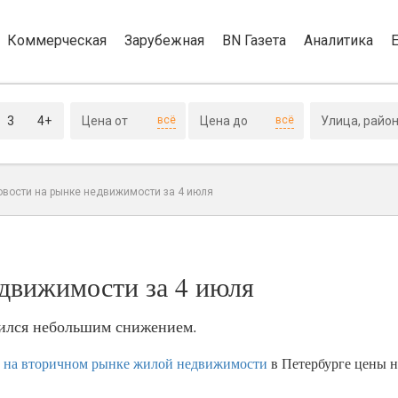
Коммерческая
Зарубежная
BN Газета
Аналитика
3
4+
всё
всё
овости на рынке недвижимости за 4 июля
едвижимости за 4 июля
нился небольшим снижением.
а
на вторичном рынке жилой недвижимости
в Петербурге цены 