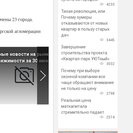
4233
Тихая революция, или
Почему зумеры
ючены 23 города.
отказываются от новых
квартир в пользу старых
ргской агломерации
дач
3445
Завершение
строительства проекта
ные новости на рынке
Главные новости на рынке
«Квартал-парк УЮТный»
ижимости за 30 июня
недвижимости за 27 июня
3032
Почему при выборе
оконной компании все
чаще обращают внимание
не только на цену
2798
Реальная цена
маткапитала
стремительно падает
2574