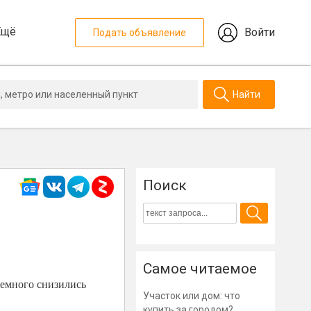
Ещё
Войти
Подать объявление
Найти
Поиск
Самое читаемое
немного снизились
Участок или дом: что
купить за городом?