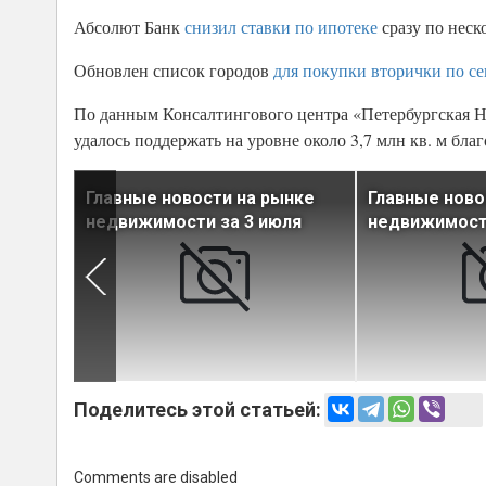
Абсолют Банк
снизил ставки по ипотеке
сразу по неск
Обновлен список городов
для покупки вторички по с
По данным Консалтингового центра «Петербургская Н
удалось поддержать на уровне около 3,7 млн кв. м бла
ынке
Главные новости на рынке
Главные ново
юня
недвижимости за 3 июля
недвижимости
Поделитесь этой статьей:
Comments are disabled