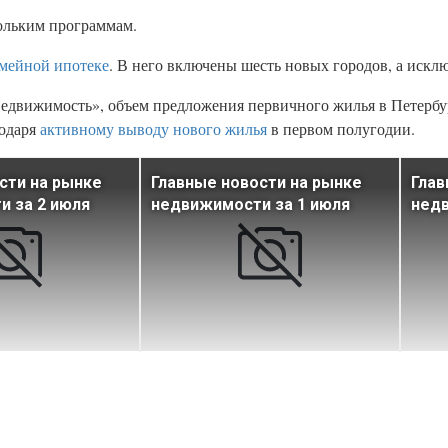
ольким программам.
емейной ипотеке
. В него включены шесть новых городов, а искл
едвижимость», объем предложения первичного жилья в Петербу
годаря
активному выводу нового жилья
в первом полугодии.
сти на рынке
Главные новости на рынке
Глав
 за 2 июля
недвижимости за 1 июля
недв