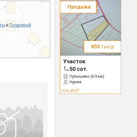
Продажа
ты
и
Политикой
850
тыс.р.
Участок
50
сот.
Пупышево (6.9 км)
Нурма
что это?