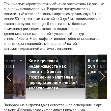
Технические характеристики объекта рассчитаны на разные
сценарии использования. В проекте предусмотрены
монолитный железобетонный каркас со сроком службы не
менее 50 лет, потолки высотой от 3 до 5 м в зависимости от
этажа, нагрузка на пол до 5 тонн на кв. м, базовые
коммуникации с возможностью подключения
дополнительных мощностей и усиленный контур
огнестойкости. Энергоэффективность обеспечивается за
счет сэндвич-панелей с минеральной ватой и
автоматизированной системы отопления.
ртаменты –
Коммерческая
Как бизнес
вестора
недвижимость как
20% НДС пр
защитный актив:
доходной 
сохранение капитала в
периоды экономической
волатильности
Панорамные витражи дают естественное освещение, а арт-
объект «Песочные часы» формирует визуальную