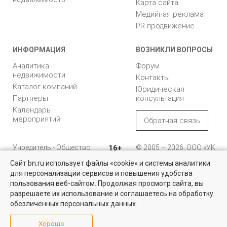
Карта сайта
Медийная реклама
PR продвижение
ИНФОРМАЦИЯ
ВОЗНИКЛИ ВОПРОСЫ
Аналитика
Форум
недвижимости
Контакты
Каталог компаний
Юридическая
Партнеры
консультация
Календарь
мероприятий
Обратная связь
Учредитель - Общество
16+
© 2005 – 2026, ООО «УК
с ограниченной
«БН»
Сайт bn.ru использует файлы «cookie» и системы аналитики
ответственностью
"Управляющая
196105, Санкт-
для персонализации сервисов и повышения удобства
Найти квартиру - это просто!
компания "Бюллетень
Петербург, пр. Юрия
пользования веб-сайтом. Продолжая просмотр сайта, вы
недвижимости"
Гагарина, 1
Выбирайте среди 14 тысяч проверенных вариантов на вторичом
разрешаете их использование и соглашаетесь на обработку
рынке жилья на портале BN.ru
обезличенных персональных данных.
8 (812) 331-93-56
Посмотреть объявления
Хорошо
reklama@bn.ru