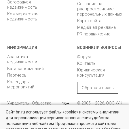
Загородная
Согласие на
недвижимость
распространение
Коммерческая
персональных данных
недвижимость
Карта сайта
Медийная реклама
PR продвижение
ИНФОРМАЦИЯ
ВОЗНИКЛИ ВОПРОСЫ
Аналитика
Форум
недвижимости
Контакты
Каталог компаний
Юридическая
Партнеры
консультация
Календарь
мероприятий
Обратная связь
Учредитель - Общество
16+
© 2005 – 2026, ООО «УК
с ограниченной
«БН»
Сайт bn.ru использует файлы «cookie» и системы аналитики
ответственностью
"Управляющая
196105, Санкт-
для персонализации сервисов и повышения удобства
Квартиры на вторичном рынке
компания "Бюллетень
Петербург, пр. Юрия
пользования веб-сайтом. Продолжая просмотр сайта, вы
недвижимости"
Гагарина, 1
Более 10 тысяч квартир в Санкт-Петербурге и области от