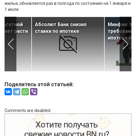
жилья, обновляется раз в полгода по состоянию на 1 января и
1 июля.
 льготной
Абсолют Банк снизил
Минфин: У
лжает расти
ставки по ипотеке
требования
ипотеке не
Поделитесь этой статьей:
Comments are disabled
Хотите получать
свежие новости BN.ru?