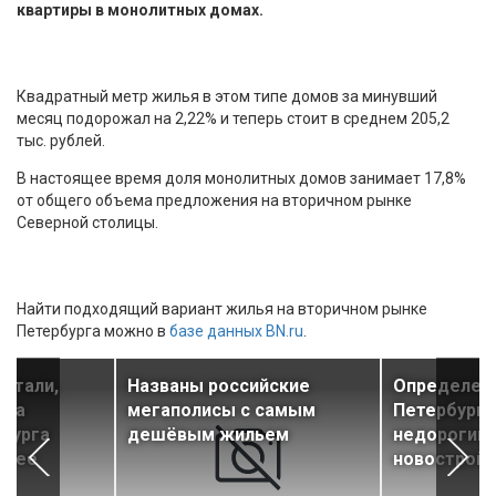
квартиры в монолитных домах.
Квадратный метр жилья в этом типе домов за минувший
месяц подорожал на 2,22% и теперь стоит в среднем 205,2
тыс. рублей.
В настоящее время доля монолитных домов занимает 17,8%
от общего объема предложения на вторичном рынке
Северной столицы.
Найти подходящий вариант жилья на вторичном рынке
Петербурга можно в
базе данных BN.ru
.
итали,
Названы российские
Определен
 на
мегаполисы с самым
Петербурга
рбурга
дешёвым жильем
недорогими
трее
новостройк