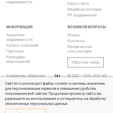
недвижимость
Карта сайта
Медийная реклама
PR продвижение
ИНФОРМАЦИЯ
ВОЗНИКЛИ ВОПРОСЫ
Аналитика
Форум
недвижимости
Контакты
Каталог компаний
Юридическая
Партнеры
консультация
Календарь
мероприятий
Обратная связь
Учредитель - Общество
16+
© 2005 – 2026, ООО «УК
с ограниченной
«БН»
Сайт bn.ru использует файлы «cookie» и системы аналитики
ответственностью
"Управляющая
196105, Санкт-
для персонализации сервисов и повышения удобства
Найти квартиру - это просто!
компания "Бюллетень
Петербург, пр. Юрия
пользования веб-сайтом. Продолжая просмотр сайта, вы
недвижимости"
Гагарина, 1
Выбирайте среди 14 тысяч проверенных вариантов на вторичом
разрешаете их использование и соглашаетесь на обработку
рынке жилья на портале BN.ru
обезличенных персональных данных.
8 (812) 331-93-56
Посмотреть объявления