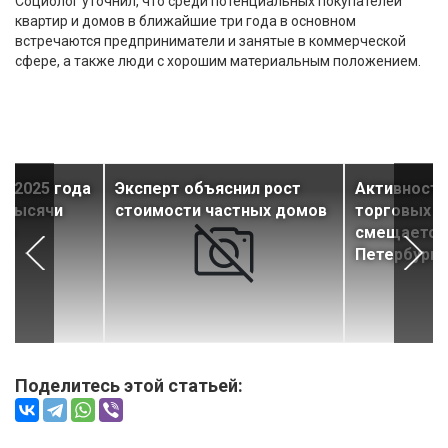
Социолог уточнил, что среди потенциальных покупателей
квартир и домов в ближайшие три года в основном
встречаются предприниматели и занятые в коммерческой
сфере, а также люди с хорошим материальным положением.
о 2025 года
Эксперт объяснил рост
Активность
е тысячи
стоимости частных домов
торговых ц
ов
смещается 
Петербурга
Поделитесь этой статьей: