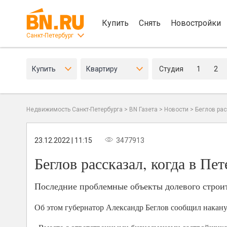
Купить
Снять
Новостройки
Санкт-Петербург
Купить
Квартиру
Студия
1
2
Недвижимость Санкт-Петербурга
>
BN Газета
>
Новости
>
Беглов рас
23.12.2022 | 11:15
3477913
Беглов рассказал, когда в Пе
Последние проблемные объекты долевого строит
Об этом губернатор Александр Беглов сообщил наканун