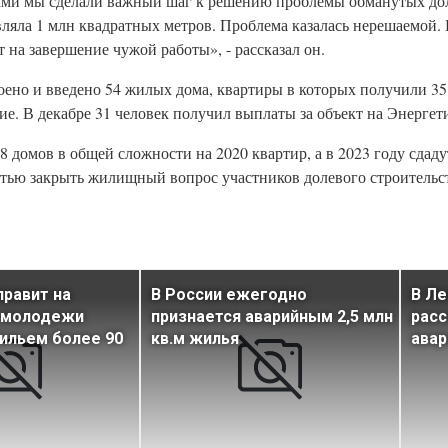
ами мы сделали важный шаг к решению проблемы обманутых дол
вляла 1 млн квадратных метров. Проблема казалась нерешаемой
на завершение чужой работы», - рассказал он.
роено и введено 54 жилых дома, квартиры в которых получили 3
е. В декабре 31 человек получил выплаты за объект на Энергети
8 домов в общей сложности на 2020 квартир, а в 2023 году сдад
ью закрыть жилищный вопрос участников долевого строительст
равит на
В России ежегодно
В Ле
 молодежи
признается аварийным 2,5 млн
расс
ильем более 90
кв.м жилья
ава