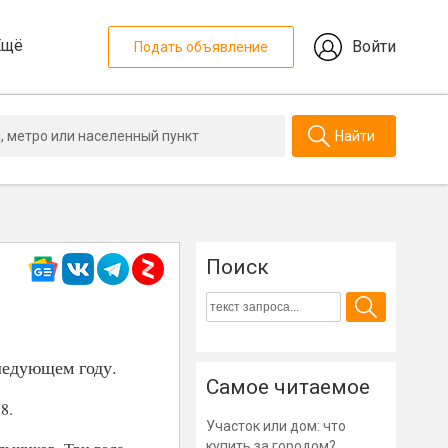
Ещё
Войти
Подать объявление
Найти
Поиск
ледующем году.
Самое читаемое
8.
Участок или дом: что
купить за городом?