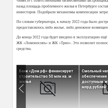
«Вместе с ответственными бизнесменами-застройщик
назад площадь проблемного жилья в Петербурге соста
инвесторов. Подобрали механизмы компенсации затрат 
По словам губернатора, к началу 2022 года было дост
предоставлялось либо жилье, либо денежное возмещени
До конца 2022 года будет введено в эксплуатацию ещё 
ЖК «Ломоносовъ» и ЖК «Трио». Это позволит полност
средства.
вый
Банк «Дом.рф» финансирует
Смольный нап
я
строительство 50 млн кв. м
обеспечение
жилья
доступным ж
млрд рублей