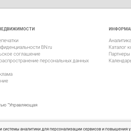
НЕДВИЖИМОСТИ
ИНФОРМА
епечатки
Аналитик
нфиденциальности BN.ru
Каталог 
ьское соглашение
Партнеры
 распространение персональных данных
Календар
клама
ение
стью "Управляющая
» и системы аналитики для персонализации сервисов и повышения 