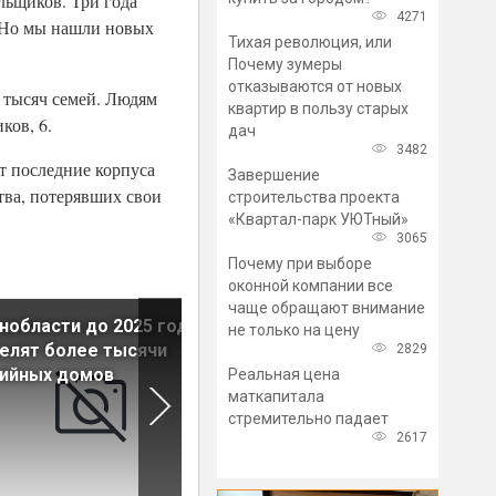
ьщиков. Три года
4271
. Но мы нашли новых
Тихая революция, или
Почему зумеры
отказываются от новых
5 тысяч семей. Людям
квартир в пользу старых
ков, 6.
дач
3482
ут последние корпуса
Завершение
ва, потерявших свои
строительства проекта
«Квартал-парк УЮТный»
3065
Почему при выборе
оконной компании все
чаще обращают внимание
нобласти до 2025 года
Ленобласть ставит новый
не только на цену
елят более тысячи
рекорд по вводу жилья
2829
рийных домов
Реальная цена
маткапитала
стремительно падает
2617