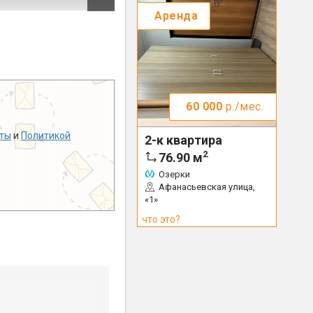
Аренда
60 000
р./мес.
ты
и
Политикой
2-к квартира
2
76.90
м
Озерки
Афанасьевская улица,
«1»
что это?