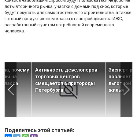
кризиса наибольшим спросом будут пользоваться недорогие
лоты вторичного рынка, участки с домами под снос, которые
будут покупать для самостоятельного строительства, а также
готовый продукт эконом-класса от застройщиков на ИЖС,
разработанный с учетом потребностей современного
человека.
ила, почему
Активность девелоперов
Эксперт рас
цены на
торговых центров
повлияет п
-класса
смещается в пригороды
льготной и
Петербурга
жилья
Поделитесь этой статьей: